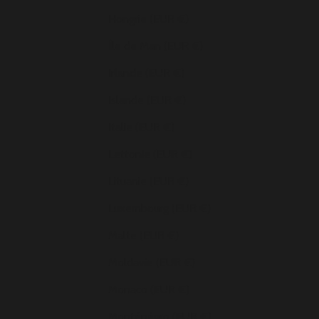
Hongrie (EUR €)
Île de Man (EUR €)
Irlande (EUR €)
Islande (EUR €)
Italie (EUR €)
Lettonie (EUR €)
Lituanie (EUR €)
Luxembourg (EUR €)
Malte (EUR €)
Moldavie (EUR €)
Monaco (EUR €)
Monténégro (EUR €)