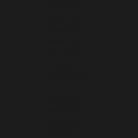
Andorre (EUR €)
Autriche (EUR €)
Belgique (EUR €)
Bulgarie (EUR €)
Chypre (EUR €)
Croatie (EUR €)
Danemark (EUR €)
Espagne (EUR €)
Estonie (EUR €)
Finlande (EUR €)
France (EUR €)
Grèce (EUR €)