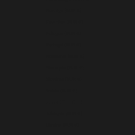
Norvège (EUR €)
Pays-Bas (EUR €)
Pologne (EUR €)
Portugal (EUR €)
Roumanie (EUR €)
Slovaquie (EUR €)
Slovénie (EUR €)
Suède (EUR €)
Suisse (CHF CHF)
Tchéquie (EUR €)
Ukraine (EUR €)