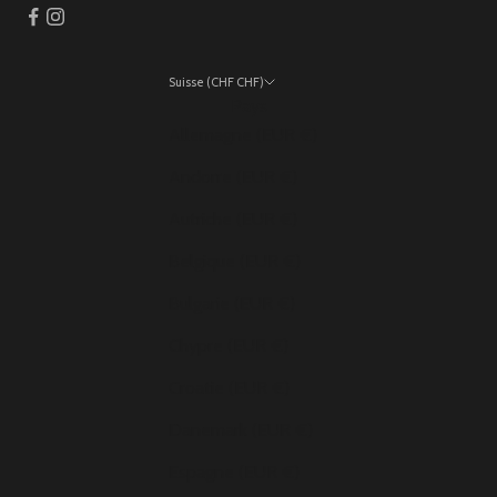
Suisse (CHF CHF)
Pays
Allemagne (EUR €)
Andorre (EUR €)
Autriche (EUR €)
Belgique (EUR €)
Bulgarie (EUR €)
Chypre (EUR €)
Croatie (EUR €)
Danemark (EUR €)
Espagne (EUR €)