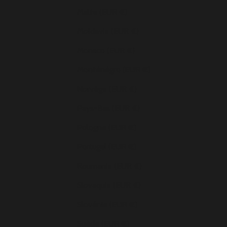
Malte (EUR €)
Moldavie (EUR €)
Monaco (EUR €)
Monténégro (EUR €)
Norvège (EUR €)
Pays-Bas (EUR €)
Pologne (EUR €)
Portugal (EUR €)
Roumanie (EUR €)
Slovaquie (EUR €)
Slovénie (EUR €)
Suède (EUR €)