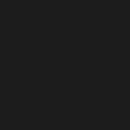
Estonie (EUR €)
Finlande (EUR €)
France (EUR €)
Grèce (EUR €)
Hongrie (EUR €)
Île de Man (EUR €)
Irlande (EUR €)
Islande (EUR €)
Italie (EUR €)
Lettonie (EUR €)
Lituanie (EUR €)
Luxembourg (EUR €)