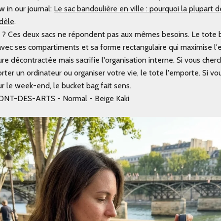
 in our journal:
Le sac bandoulière en ville : pourquoi la plupart
dèle
.
 ? Ces deux sacs ne répondent pas aux mêmes besoins. Le tote b
avec ses compartiments et sa forme rectangulaire qui maximise l'
lure décontractée mais sacrifie l'organisation interne. Si vous cher
porter un ordinateur ou organiser votre vie, le tote l'emporte. Si vo
 le week-end, le bucket bag fait sens.
PONT-DES-ARTS - Normal - Beige Kaki