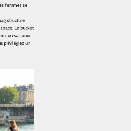
 des femmes se
ag structure
espace. Le bucket
chez un sac pour
us privilégiez un