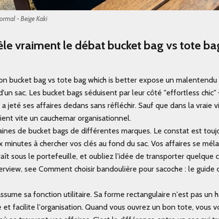
mal - Beige Kaki
le vraiment le débat bucket bag vs tote bag
on bucket bag vs tote bag which is better expose un malentendu
'un sac. Les bucket bags séduisent par leur côté "effortless chic"
a jeté ses affaires dedans sans réfléchir. Sauf que dans la vraie v
ient vite un cauchemar organisationnel.
izaines de bucket bags de différentes marques. Le constat est touj
 minutes à chercher vos clés au fond du sac. Vos affaires se mél
ît sous le portefeuille, et oubliez l'idée de transporter quelque c
erview, see Comment choisir bandoulière pour sacoche : le guide
 assume sa fonction utilitaire. Sa forme rectangulaire n'est pas un 
e et facilite l'organisation. Quand vous ouvrez un bon tote, vous 