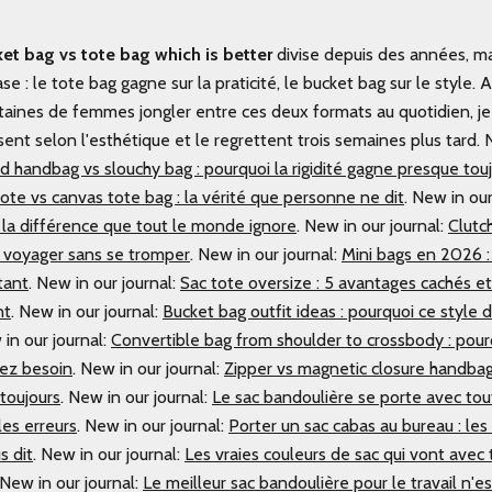
et bag vs tote bag which is better
divise depuis des années, ma
se : le tote bag gagne sur la praticité, le bucket bag sur le style. 
aines de femmes jongler entre ces deux formats au quotidien, je
ent selon l'esthétique et le regrettent trois semaines plus tard.
N
d handbag vs slouchy bag : pourquoi la rigidité gagne presque tou
ote vs canvas tote bag : la vérité que personne ne dit
.
New in our
: la différence que tout le monde ignore
.
New in our journal:
Clutc
ur voyager sans se tromper
.
New in our journal:
Mini bags en 2026 :
tant
.
New in our journal:
Sac tote oversize : 5 avantages cachés et
nt
.
New in our journal:
Bucket bag outfit ideas : pourquoi ce style d
in our journal:
Convertible bag from shoulder to crossbody : pourq
vez besoin
.
New in our journal:
Zipper vs magnetic closure handbag 
toujours
.
New in our journal:
Le sac bandoulière se porte avec tout
es erreurs
.
New in our journal:
Porter un sac cabas au bureau : les
s dit
.
New in our journal:
Les vraies couleurs de sac qui vont avec t
New in our journal:
Le meilleur sac bandoulière pour le travail n'es