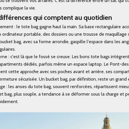
 se trouvent vos affaires. C'est la différence entre un sac qui tr
s complique la vie.
différences qui comptent au quotidien
ement : le tote bag gagne haut la main. Sa base rectangulaire acc
 ordinateur portable, des dossiers ou une trousse de maquillage 
bucket bag, avec sa forme arrondie, gaspille l'espace dans les an
gulaires.
rne : c'est là que le fossé se creuse. Les bons tote bags intègre
mpartiments dédiés, parfois même un espace laptop. Le Pont-de
ement cette approche avec ses poches avant et arrière, ses compa
fermeture sécurisée. Un bucket bag, par définition, reste un grand
ge : les anses du tote bag, souvent renforcées, répartissent mieux
ket bag, plus souple, a tendance à se déformer sous la charge et p
pidement.