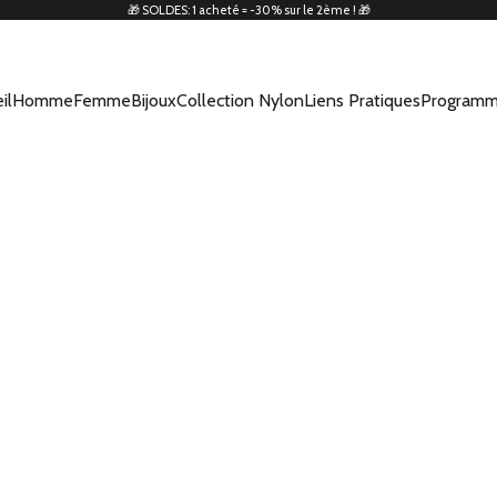
🎁 SOLDES: 1 acheté = -30% sur le 2ème ! 🎁
il
Homme
Femme
Bijoux
Collection Nylon
Liens Pratiques
Programm