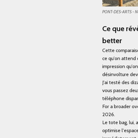
PONT-DES-ARTS - Nor
Ce que révè
better
Cette comparais
ce qu'on attend d
impression qu'on 
désinvolture dev
J'ai testé des d
vous passez deux
téléphone dispara
For a broader ov
2026.
Le tote bag, lui,
optimise l'espac