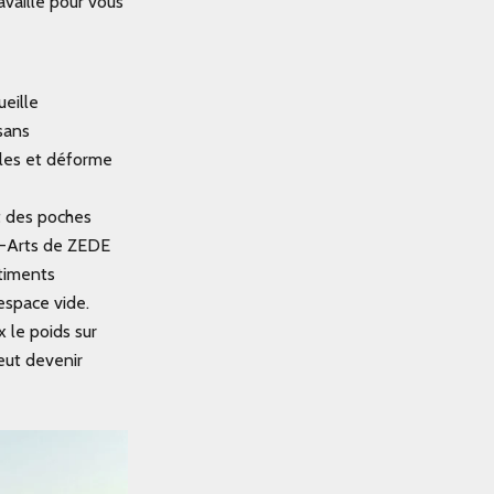
availle pour vous
ueille
sans
gles et déforme
nt des poches
s-Arts de ZEDE
rtiments
 espace vide.
 le poids sur
eut devenir