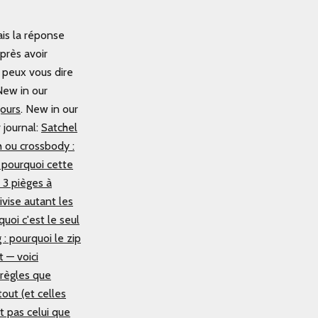
is la réponse
Après avoir
 peux vous dire
ew in our
jours
.
New in our
 journal:
Satchel
h ou crossbody :
 pourquoi cette
 3 pièges à
ivise autant les
uoi c'est le seul
: pourquoi le zip
 — voici
 règles que
out (et celles
t pas celui que