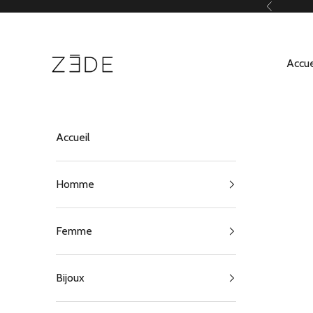
Passer au contenu
Précédent
ZEDE Paris
Accue
Accueil
Homme
Femme
Bijoux