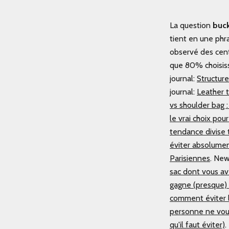
La question
buck
tient en une phra
observé des cent
que 80% choisiss
journal:
Structure
journal:
Leather t
vs shoulder bag 
le vrai choix po
tendance divise 
éviter absolume
Parisiennes
.
New 
sac dont vous a
gagne (presque) 
comment éviter l
personne ne vou
qu'il faut éviter)
.