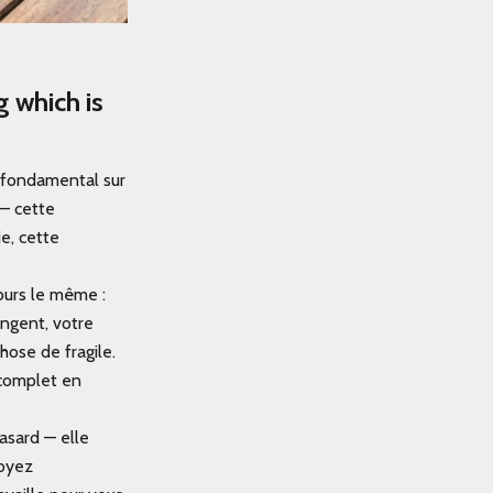
 which is
 fondamental sur
 — cette
ie, cette
ours le même :
angent, votre
hose de fragile.
 complet en
hasard — elle
voyez