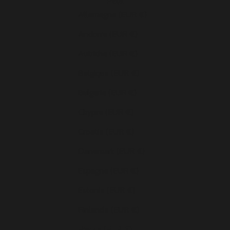
Pays
Allemagne (EUR €)
Andorre (EUR €)
Autriche (EUR €)
Belgique (EUR €)
Bulgarie (EUR €)
Chypre (EUR €)
Croatie (EUR €)
Danemark (EUR €)
Espagne (EUR €)
Estonie (EUR €)
Finlande (EUR €)
France (EUR €)