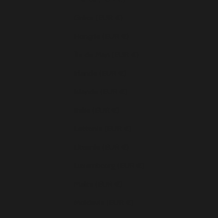
Grèce (EUR €)
Hongrie (EUR €)
Île de Man (EUR €)
Irlande (EUR €)
Islande (EUR €)
Italie (EUR €)
Lettonie (EUR €)
Lituanie (EUR €)
Luxembourg (EUR €)
Malte (EUR €)
Moldavie (EUR €)