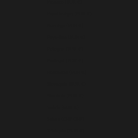
Monaco (EUR €)
Monténégro (EUR €)
Norvège (EUR €)
Pays-Bas (EUR €)
Pologne (EUR €)
Portugal (EUR €)
Roumanie (EUR €)
Slovaquie (EUR €)
Slovénie (EUR €)
Suède (EUR €)
Suisse (CHF CHF)
Tchéquie (EUR €)