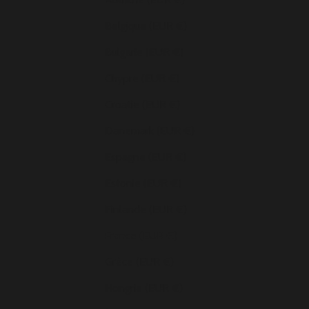
Belgique (EUR €)
Bulgarie (EUR €)
Chypre (EUR €)
Croatie (EUR €)
Danemark (EUR €)
Espagne (EUR €)
Estonie (EUR €)
Finlande (EUR €)
France (EUR €)
Grèce (EUR €)
Hongrie (EUR €)