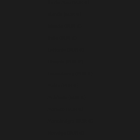
Île de Man (EUR €)
Irlande (EUR €)
Islande (EUR €)
Italie (EUR €)
Lettonie (EUR €)
Lituanie (EUR €)
Luxembourg (EUR €)
Malte (EUR €)
Moldavie (EUR €)
Monaco (EUR €)
Monténégro (EUR €)
Norvège (EUR €)