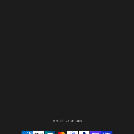
Pays-Bas (EUR €)
Pologne (EUR €)
Portugal (EUR €)
Roumanie (EUR €)
Slovaquie (EUR €)
Slovénie (EUR €)
Suède (EUR €)
Suisse (CHF CHF)
Tchéquie (EUR €)
Ukraine (EUR €)
© 2026 - ZEDE Paris