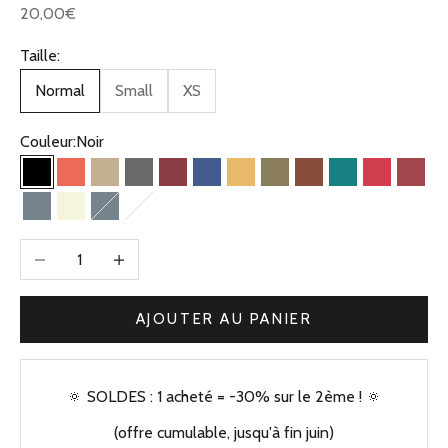
Prix de vente
20,00€
Taille:
Normal
Small
XS
Couleur:
Noir
Noir
Corail
Beige Kaki
Gris
Bordeaux
Bleu Jean
Jaune
Olive
Camel
Vert
Framboise
Briqu
Bleu Gris
Beige
Bleu gris
Bleu clair
Diminuer la quantité
Augmenter la quantité
AJOUTER AU PANIER
🔅 SOLDES : 1 acheté = -30% sur le 2ème ! 🔅
(offre cumulable, jusqu'à fin juin)