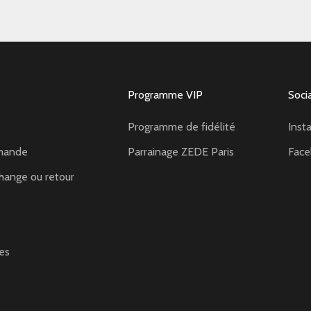
Programme VIP
Soci
Programme de fidélité
Inst
mande
Parrainage ZEDE Paris
Fac
hange ou retour
es