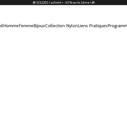
🎁 SOLDES: 1 acheté = -30% sur le 2ème ! 🎁
il
Homme
Femme
Bijoux
Collection Nylon
Liens Pratiques
Programm