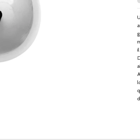
U
a
g
m
i
D
a
A
l
q
d