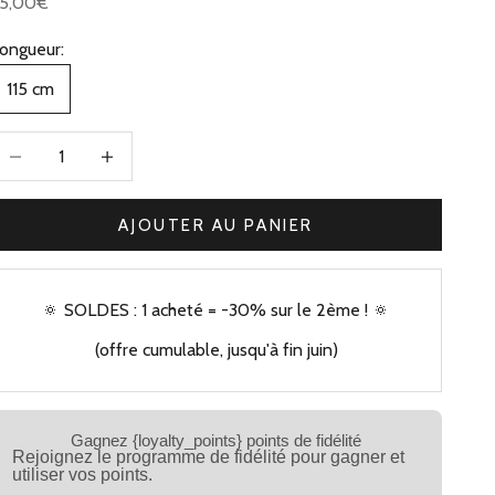
rix de vente
75,00€
ongueur:
115 cm
iminuer la quantité
Augmenter la quantité
AJOUTER AU PANIER
🔅 SOLDES : 1 acheté = -30% sur le 2ème ! 🔅
(offre cumulable, jusqu'à fin juin)
Gagnez {loyalty_points} points de fidélité
Rejoignez le programme de fidélité pour gagner et
utiliser vos points.