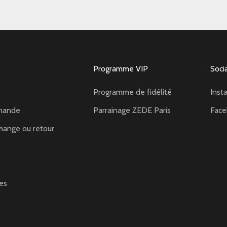
Programme VIP
Soci
Programme de fidélité
Inst
mande
Parrainage ZEDE Paris
Fac
hange ou retour
es