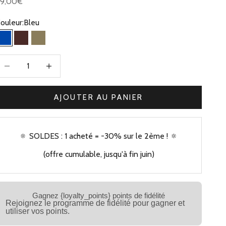
rix de vente
59,00€
ouleur:
Bleu
Bleu
Marron
Olive
iminuer la quantité
Augmenter la quantité
AJOUTER AU PANIER
🔅 SOLDES : 1 acheté = -30% sur le 2ème ! 🔅
(offre cumulable, jusqu'à fin juin)
Gagnez {loyalty_points} points de fidélité
Rejoignez le programme de fidélité pour gagner et
utiliser vos points.