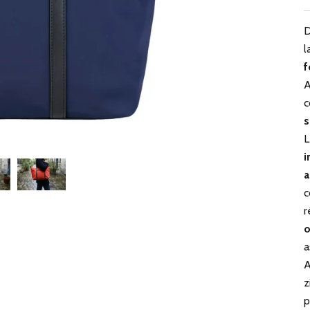
D
l
f
A
c
s
L
i
a
c
r
o
a
A
z
p