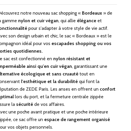
écouvrez notre nouveau sac shopping «
Bordeaux
» de
a gamme
nylon et cuir végan
, qui allie
élégance
et
onctionnalité
pour s'adapter à votre style de vie actif.
vec son design urbain et chic, le sac « Bordeaux » est le
ompagnon idéal pour vos
escapades shopping ou vos
orties quotidiennes.
e sac est confectionné en
nylon résistant et
mperméable ainsi qu'en cuir végan
, garantissant une
lternative écologique et sans cruauté
tout en
onservant
l'esthétique et la durabilité
qui font la
éputation de ZEDE Paris. Les anses en offrent un
confort
ptimal
lors du port, et la fermeture centrale zippée
ssure la
sécurité
de vos affaires.
vec une poche avant pratique et une poche intérieure
ippée, ce sac offre un
espace de rangement organisé
our vos objets personnels.