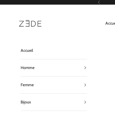
Passer au contenu
Précédent
ZEDE Paris
Accue
Accueil
Homme
Femme
Bijoux