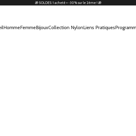
🎁 SOLDES: 1 acheté = -30% sur le 2ème ! 🎁
il
Homme
Femme
Bijoux
Collection Nylon
Liens Pratiques
Programm