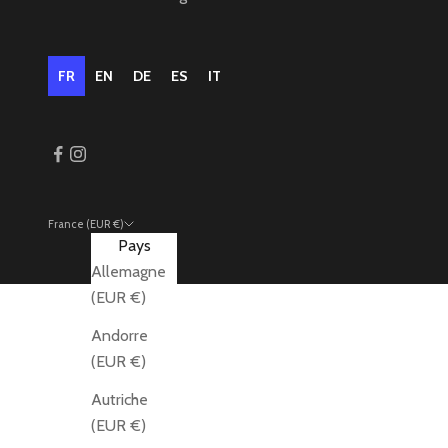
FR
EN
DE
ES
IT
France (EUR €)
Pays
Allemagne
(EUR €)
Andorre
(EUR €)
Autriche
(EUR €)