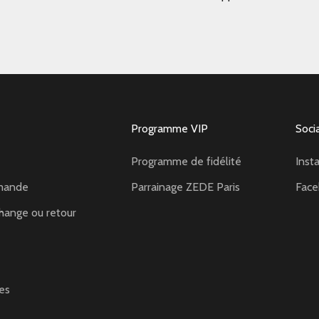
Programme VIP
Soci
Programme de fidélité
Inst
mande
Parrainage ZEDE Paris
Fac
hange ou retour
es