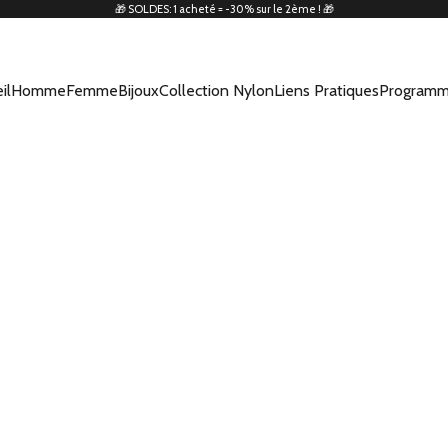
🎁 SOLDES: 1 acheté = -30% sur le 2ème ! 🎁
il
Homme
Femme
Bijoux
Collection Nylon
Liens Pratiques
Programm