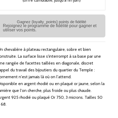
(offre cumulable, jusqu'à fin juin)
Gagnez {loyalty_points} points de fidélité
Rejoignez le programme de fidélité pour gagner et
utiliser vos points.
n chevalière à plateau rectangulaire, sobre et bien
onstruite. La surface lisse s'interrompt à sa base par une
ine rangée de facettes taillées en diagonale, discret
appel du travail des bijoutiers du quartier du Temple :
'ornement n'est jamais là où on l'attend.
isponible en argent rhodié ou en plaqué or jaune, selon la
umière que l'on cherche, plus froide ou plus chaude.
rgent 925 rhodié ou plaqué Or 750, 3 microns. Tailles 50
 68.