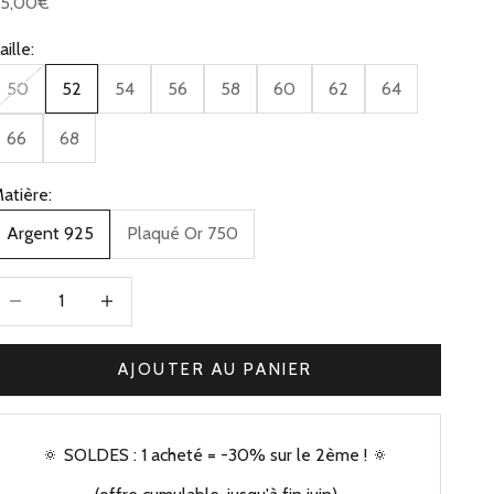
rix de vente
85,00€
aille:
50
52
54
56
58
60
62
64
66
68
atière:
Argent 925
Plaqué Or 750
iminuer la quantité
Augmenter la quantité
AJOUTER AU PANIER
🔅 SOLDES : 1 acheté = -30% sur le 2ème ! 🔅