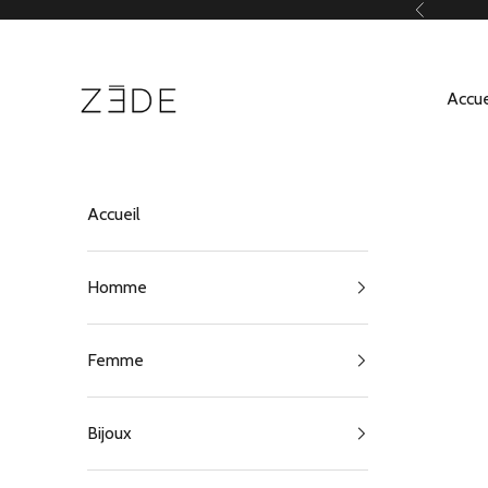
Passer au contenu
Précédent
ZEDE Paris
Accue
Accueil
Homme
Femme
Bijoux