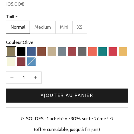
Prix de vente
105,00€
Taille:
Normal
Medium
Mini
XS
Couleur:
Olive
Olive
Noir
Bleu Jean
Camel
Beige Kaki
Bleu Gris
Brique
Gris
Corail
Vert
Framboise
Jaun
Beige
Bordeaux
Bleu Clair
Diminuer la quantité
Augmenter la quantité
AJOUTER AU PANIER
🔅 SOLDES : 1 acheté = -30% sur le 2ème ! 🔅
(offre cumulable, jusqu'à fin juin)