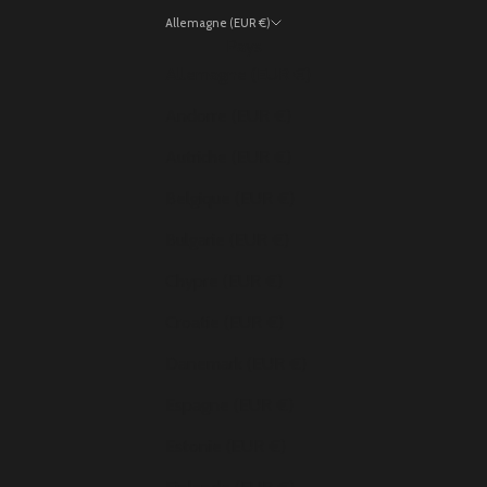
Allemagne (EUR €)
Pays
Allemagne (EUR €)
Andorre (EUR €)
Autriche (EUR €)
Belgique (EUR €)
Bulgarie (EUR €)
Chypre (EUR €)
Croatie (EUR €)
Danemark (EUR €)
Espagne (EUR €)
Estonie (EUR €)