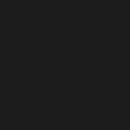
Finlande (EUR €)
France (EUR €)
Grèce (EUR €)
Hongrie (EUR €)
Île de Man (EUR €)
Irlande (EUR €)
Islande (EUR €)
Italie (EUR €)
Lettonie (EUR €)
Lituanie (EUR €)
Luxembourg (EUR €)
Malte (EUR €)