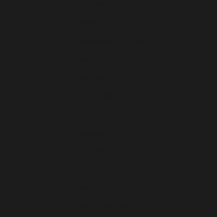
Moldavie (EUR €)
Monaco (EUR €)
Monténégro (EUR €)
Norvège (EUR €)
Pays-Bas (EUR €)
Pologne (EUR €)
Portugal (EUR €)
Roumanie (EUR €)
Slovaquie (EUR €)
Slovénie (EUR €)
Suède (EUR €)
Suisse (CHF CHF)