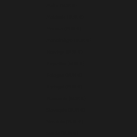
Malte (EUR €)
Moldavie (EUR €)
Monaco (EUR €)
Monténégro (EUR €)
Norvège (EUR €)
Pays-Bas (EUR €)
Pologne (EUR €)
Portugal (EUR €)
Roumanie (EUR €)
Slovaquie (EUR €)
Slovénie (EUR €)
Suède (EUR €)