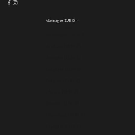
Allemagne (EUR €)
Pays
Allemagne (EUR €)
Andorre (EUR €)
Autriche (EUR €)
Belgique (EUR €)
Bulgarie (EUR €)
Chypre (EUR €)
Croatie (EUR €)
Danemark (EUR €)
Espagne (EUR €)