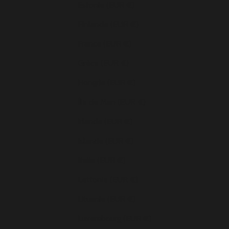
Estonie (EUR €)
Finlande (EUR €)
France (EUR €)
Grèce (EUR €)
Hongrie (EUR €)
Île de Man (EUR €)
Irlande (EUR €)
Islande (EUR €)
Italie (EUR €)
Lettonie (EUR €)
Lituanie (EUR €)
Luxembourg (EUR €)