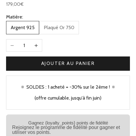
Prix de vente
179,00€
Matière:
Argent 925
Plaqué Or 750
Diminuer la quantité
Augmenter la quantité
AJOUTER AU PANIER
🔅 SOLDES : 1 acheté = -30% sur le 2ème ! 🔅
(offre cumulable, jusqu'à fin juin)
Gagnez {loyalty_points} points de fidélité
Rejoignez le programme de fidélité pour gagner et
utiliser vos points.