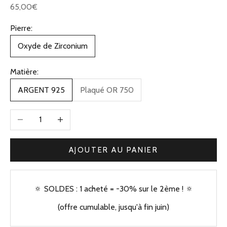
Prix de vente
65,00€
Pierre:
Oxyde de Zirconium
Matière:
ARGENT 925
Plaqué OR 750
Diminuer la quantité
Augmenter la quantité
AJOUTER AU PANIER
🔅 SOLDES : 1 acheté = -30% sur le 2ème ! 🔅
(offre cumulable, jusqu'à fin juin)