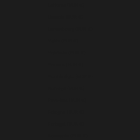
Lettonie (EUR €)
Lituanie (EUR €)
Luxembourg (EUR €)
Malte (EUR €)
Moldavie (EUR €)
Monaco (EUR €)
Monténégro (EUR €)
Norvège (EUR €)
Pays-Bas (EUR €)
Pologne (EUR €)
Portugal (EUR €)
Roumanie (EUR €)