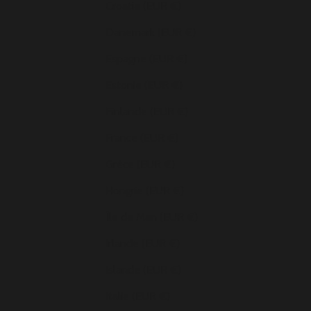
Croatie (EUR €)
Danemark (EUR €)
Espagne (EUR €)
Estonie (EUR €)
Finlande (EUR €)
France (EUR €)
Grèce (EUR €)
Hongrie (EUR €)
Île de Man (EUR €)
Irlande (EUR €)
Islande (EUR €)
Italie (EUR €)