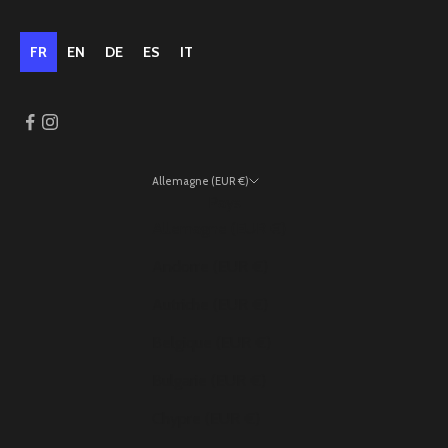
FR
EN
DE
ES
IT
Allemagne (EUR €)
Pays
Allemagne (EUR €)
Andorre (EUR €)
Autriche (EUR €)
Belgique (EUR €)
Bulgarie (EUR €)
Chypre (EUR €)