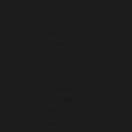
Hongrie (EUR €)
Île de Man (EUR €)
Irlande (EUR €)
Islande (EUR €)
Italie (EUR €)
Lettonie (EUR €)
Lituanie (EUR €)
Luxembourg (EUR €)
Malte (EUR €)
Moldavie (EUR €)
Monaco (EUR €)