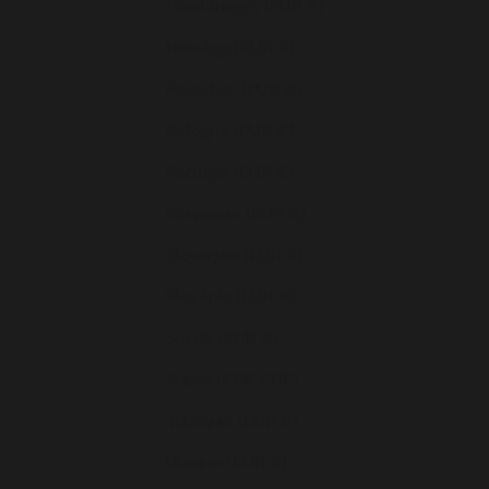
Monténégro (EUR €)
Norvège (EUR €)
Pays-Bas (EUR €)
Pologne (EUR €)
Portugal (EUR €)
Roumanie (EUR €)
Slovaquie (EUR €)
Slovénie (EUR €)
Suède (EUR €)
Suisse (CHF CHF)
Tchéquie (EUR €)
Ukraine (EUR €)