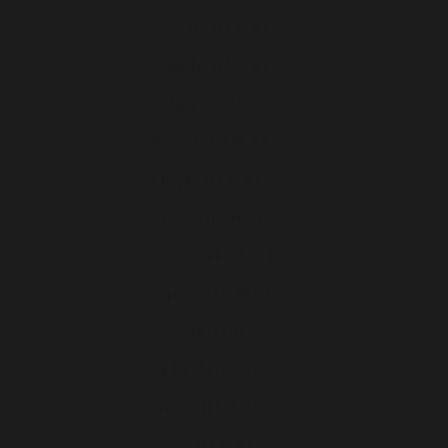
Andorre (EUR €)
Autriche (EUR €)
Belgique (EUR €)
Bulgarie (EUR €)
Chypre (EUR €)
Croatie (EUR €)
Danemark (EUR €)
Espagne (EUR €)
Estonie (EUR €)
Finlande (EUR €)
France (EUR €)
Grèce (EUR €)