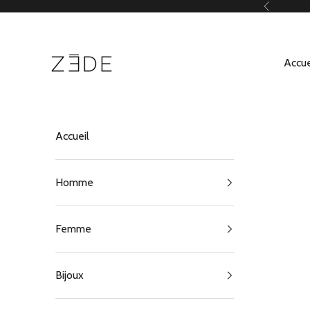
Passer au contenu
Précédent
ZEDE Paris
Accue
Accueil
Homme
Femme
Bijoux