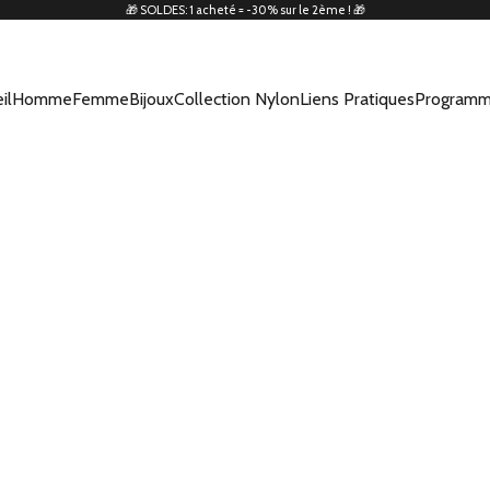
🎁 SOLDES: 1 acheté = -30% sur le 2ème ! 🎁
il
Homme
Femme
Bijoux
Collection Nylon
Liens Pratiques
Programm