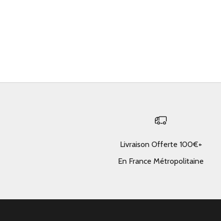
Bleu Gris
Beige
Bleu gris
Bleu clair
(4.8)
Livraison Offerte 100€+
En France Métropolitaine