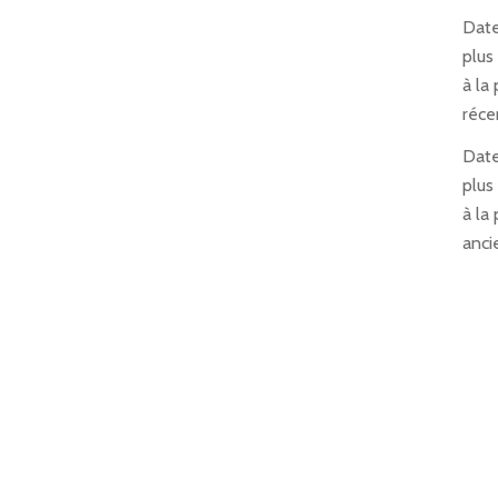
Date
plus
à la 
réce
Date
plus
à la 
anci