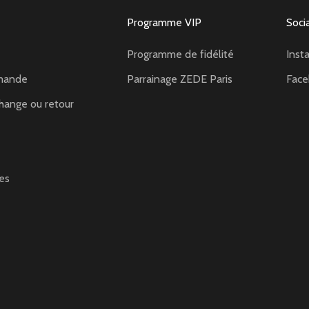
Programme VIP
Soci
Programme de fidélité
Inst
mande
Parrainage ZEDE Paris
Fac
hange ou retour
es