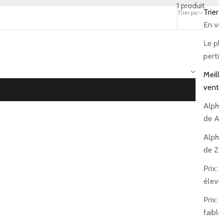
1 produit
Trier
Trier par
Filtrer
En v
Le p
pert
Meil
vent
Alph
de A
Alph
de Z
Prix:
élev
Prix
faib