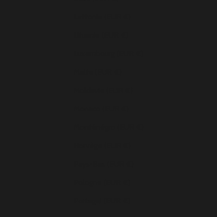
Lettonie (EUR €)
Lituanie (EUR €)
Luxembourg (EUR €)
Malte (EUR €)
Moldavie (EUR €)
Monaco (EUR €)
Monténégro (EUR €)
Norvège (EUR €)
Pays-Bas (EUR €)
Pologne (EUR €)
Portugal (EUR €)