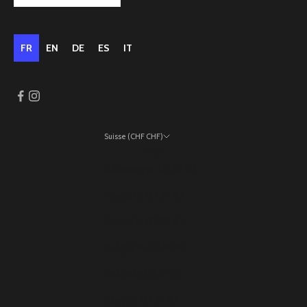
FR
EN
DE
ES
IT
Suisse (CHF CHF)
Pays
Allemagne (EUR €)
Andorre (EUR €)
Autriche (EUR €)
Belgique (EUR €)
Bulgarie (EUR €)
Chypre (EUR €)