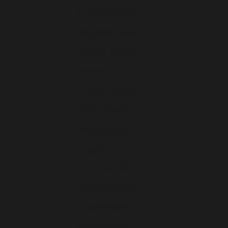
Croatie (EUR €)
Danemark (EUR €)
Espagne (EUR €)
Estonie (EUR €)
Finlande (EUR €)
France (EUR €)
Grèce (EUR €)
Hongrie (EUR €)
Île de Man (EUR €)
Irlande (EUR €)
Islande (EUR €)
Italie (EUR €)