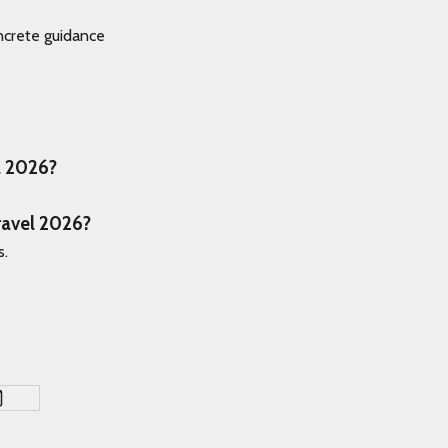
oncrete guidance
l 2026?
ravel 2026?
s.