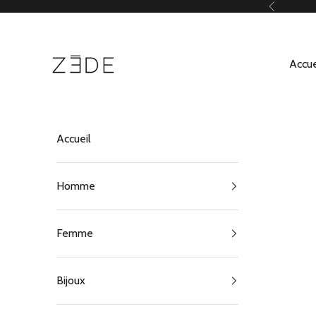
Passer au contenu
Précédent
ZEDE Paris
Accue
Accueil
Homme
Femme
Bijoux