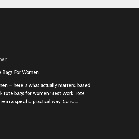
omen
te Bags For Women
en — here is what actually matters, based
ork tote bags for women?Best Work Tote
in a specific, practical way. Concr...