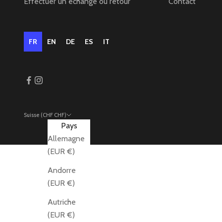
Effectuer un échange ou retour
Contact
FR
EN
DE
ES
IT
Suisse (CHF CHF)
Pays
Allemagne
(EUR €)
Andorre
(EUR €)
Autriche
(EUR €)