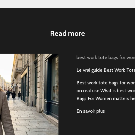
Read more
best work tote bags for w
Le vrai guide Best Work To
Best work tote bags for wom
on real use.What is best w
Bags For Women matters here 
En savoir plus