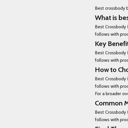
Best crossbody b
What is be
Best Crossbody B
follows with pr
Key Benefi
Best Crossbody B
follows with pr
How to Ch
Best Crossbody B
follows with pr
For a broader ove
Common Mi
Best Crossbody B
follows with pr