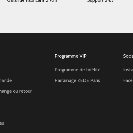
Garantie Fabricant 2 Ans
Support 24/7
Programme VIP
Soci
Programme de fidélité
Inst
mande
Parrainage ZEDE Paris
Fac
hange ou retour
es