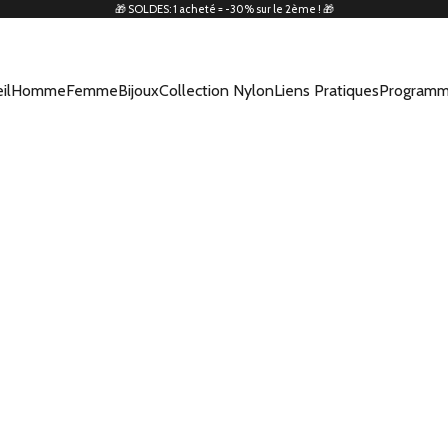
🎁 SOLDES: 1 acheté = -30% sur le 2ème ! 🎁
il
Homme
Femme
Bijoux
Collection Nylon
Liens Pratiques
Programm