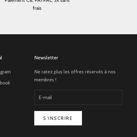
Paiement CB, PAYPAL, 3X sans
frais
al
Newsletter
agram
Ne ratez plus les offres réservés à nos
membres !
ebook
S'INSCRIRE