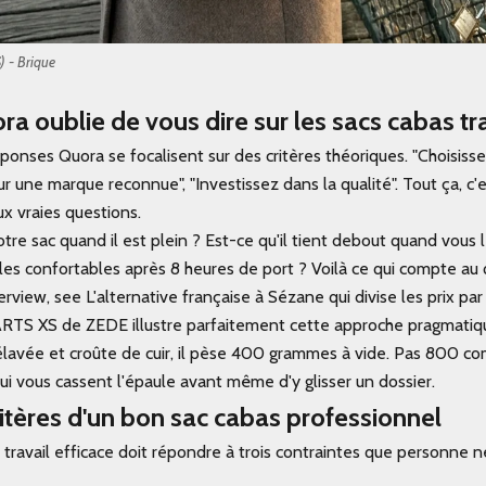
 - Brique
a oublie de vous dire sur les sacs cabas tra
ponses Quora se focalisent sur des critères théoriques. "Choisisse
ur une marque reconnue", "Investissez dans la qualité". Tout ça, c'e
x vraies questions.
re sac quand il est plein ? Est-ce qu'il tient debout quand vous 
les confortables après 8 heures de port ? Voilà ce qui compte au 
rview, see L'alternative française à Sézane qui divise les prix par
RTS XS
de ZEDE illustre parfaitement cette approche pragmatiq
élavée et croûte de cuir, il pèse 400 grammes à vide. Pas 800 c
ui vous cassent l'épaule avant même d'y glisser un dossier.
ritères d'un bon sac cabas professionnel
r travail efficace doit répondre à trois contraintes que personne 