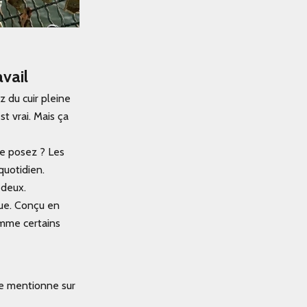
vail
z du cuir pleine
st vrai. Mais ça
le posez ? Les
quotidien.
 deux.
ue. Conçu en
omme certains
ne mentionne sur