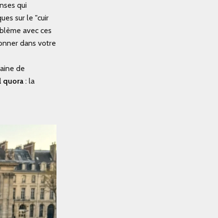
nses qui
es sur le "cuir
oblème avec ces
tionner dans votre
taine de
l quora
: la