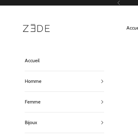
Passer au contenu
Précédent
ZEDE Paris
Accue
Accueil
Homme
Femme
Bijoux