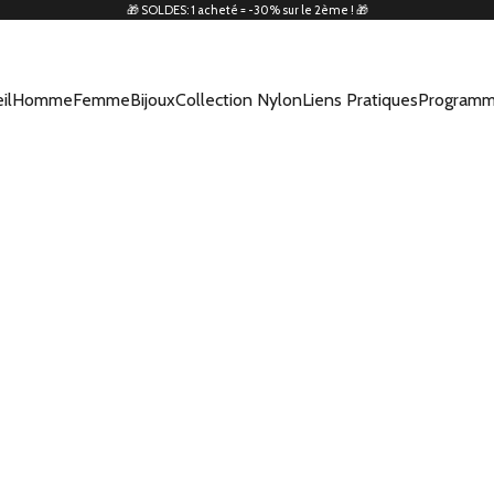
🎁 SOLDES: 1 acheté = -30% sur le 2ème ! 🎁
il
Homme
Femme
Bijoux
Collection Nylon
Liens Pratiques
Programm