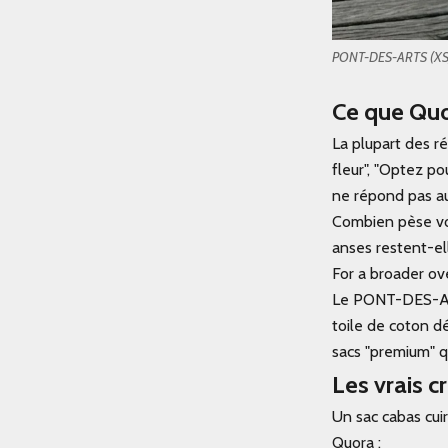
PONT-DES-ARTS (XS)
Ce que Quor
La plupart des ré
fleur", "Optez po
ne répond pas au
Combien pèse vot
anses restent-el
For a broader ove
Le
PONT-DES-A
toile de coton d
sacs "premium" q
Les vrais c
Un sac cabas cui
Quora :