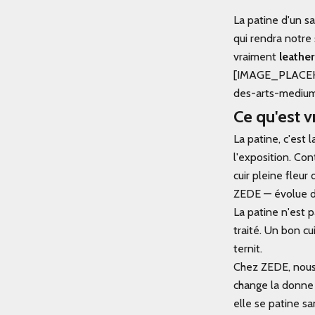
La patine d'un s
qui rendra notre
vraiment
leathe
[IMAGE_PLACEHOL
des-arts-mediu
Ce qu'est v
La patine, c'est 
l'exposition. Co
cuir pleine fleur
ZEDE — évolue di
La patine n'est p
traité. Un bon cu
ternit.
Chez ZEDE, nous 
change la donne
elle se patine sa