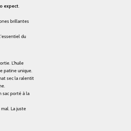
to expect
.
nes brillantes
 l'essentiel du
tie. L'huile
e patine unique.
at sec la ralentit
me.
 sac porté à la
 mal. La juste