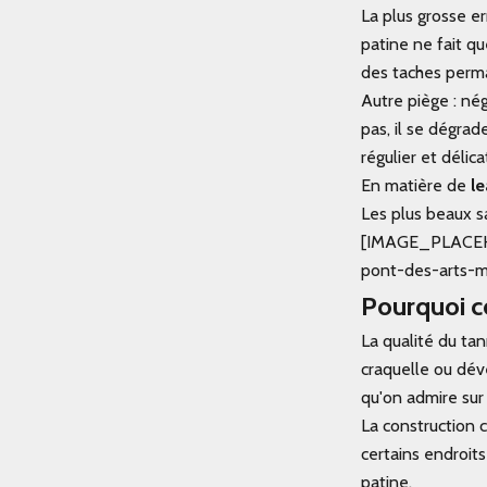
La plus grosse er
patine ne fait qu
des taches perm
Autre piège : nég
pas, il se dégra
régulier et délica
En matière de
le
Les plus beaux s
[IMAGE_PLACEHOLD
pont-des-arts-
Pourquoi c
La qualité du ta
craquelle ou dé
qu'on admire sur 
La construction 
certains endroits
patine.