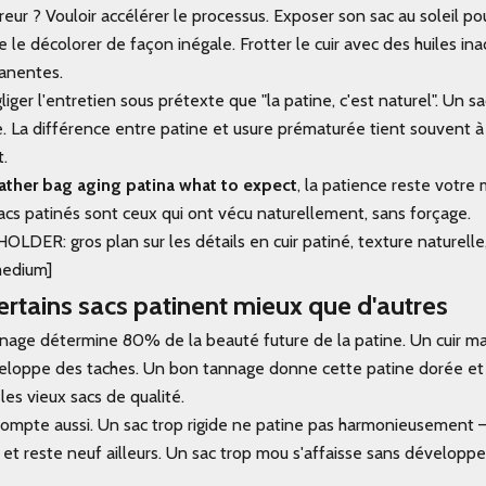
reur ? Vouloir accélérer le processus. Exposer son sac au soleil pou
e le décolorer de façon inégale. Frotter le cuir avec des huiles i
anentes.
liger l'entretien sous prétexte que "la patine, c'est naturel". Un s
de. La différence entre patine et usure prématurée tient souvent 
t.
ather bag aging patina what to expect
, la patience reste votre m
acs patinés sont ceux qui ont vécu naturellement, sans forçage.
ER: gros plan sur les détails en cuir patiné, texture naturelle,
medium]
ertains sacs patinent mieux que d'autres
nnage détermine 80% de la beauté future de la patine. Un cuir mal
veloppe des taches. Un bon tannage donne cette patine dorée 
les vieux sacs de qualité.
compte aussi. Un sac trop rigide ne patine pas harmonieusement —
 et reste neuf ailleurs. Un sac trop mou s'affaisse sans développe