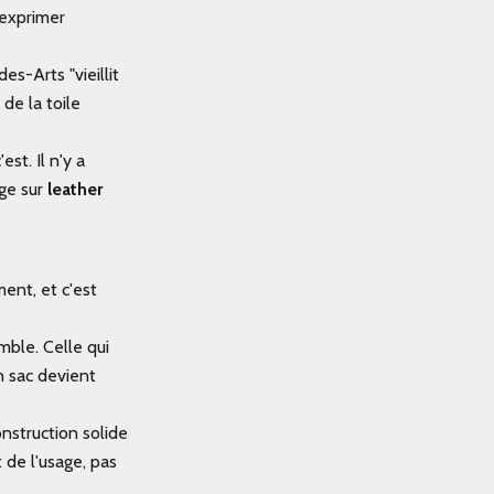
'exprimer
des-Arts
"vieillit
 de la toile
st. Il n'y a
oge sur
leather
ent, et c'est
mble. Celle qui
n sac devient
onstruction solide
 de l'usage, pas