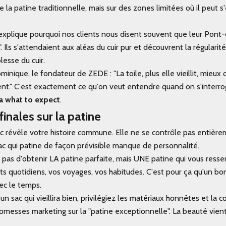
de la patine traditionnelle, mais sur des zones limitées où il peut s
xplique pourquoi nos clients nous disent souvent que leur
Pont-
 Ils s'attendaient aux aléas du cuir pur et découvrent la régularité
lesse du cuir.
nique, le fondateur de ZEDE : "La toile, plus elle vieillit, mieux c'e
nt." C'est exactement ce qu'on veut entendre quand on s'interr
a what to expect
.
finales sur la patine
ac révèle votre histoire commune. Elle ne se contrôle pas entièrem
ac qui patine de façon prévisible manque de personnalité.
t pas d'obtenir LA patine parfaite, mais UNE patine qui vous resse
ets quotidiens, vos voyages, vos habitudes. C'est pour ça qu'un bo
ec le temps.
un sac qui vieillira bien, privilégiez les matériaux honnêtes et la c
romesses marketing sur la "patine exceptionnelle". La beauté vient