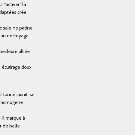
r "activer" la
nadaptées crée
ac sale ne patine
à un nettoyage
eilleure alliée.
 éclairage doux,
 tanné jaunit, se
et homogène
 il marque à
r de belle