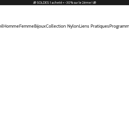
🎁 SOLDES: 1 acheté = -30% sur le 2ème ! 🎁
il
Homme
Femme
Bijoux
Collection Nylon
Liens Pratiques
Programm