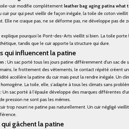
toile-cuir modifie complètement
leather bag aging patina what 
uir pur qui peut vieillir de façon inégale, la toile de coton vieillit
 Elle ne craque pas, ne se déforme pas, ne développe pas de zo
 explique pourquoi le
Pont-des-Arts
vieillit si bien. La toile porte
thétique, tandis que le cuir apporte la structure qui dure.
s qui influencent la patine
n :
Un sac porté tous les jours patine différemment d'un sac de sor
 mains, le frottement des vêtements, le contact répété créent un
dité accélère la patine du cuir mais peut la rendre inégale. Un clim
 homogène. La toile, elle, s'adapte à tous les climats sans problè
:
Un sac porté à l'épaule développe des marques différentes d'un
de pression ne sont pas les mêmes.
uir trop nourri ne patine pas naturellement. Un cuir négligé vieillit
fférence.
 qui gâchent la patine