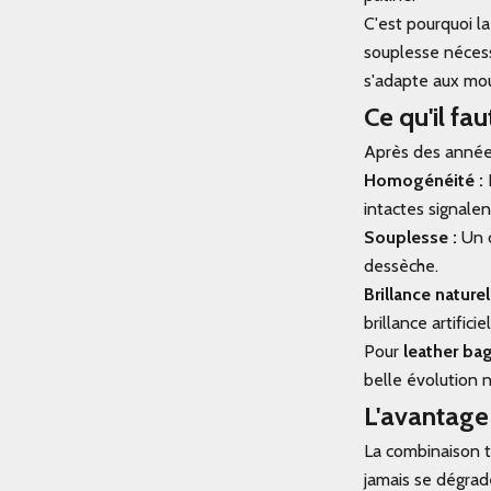
C'est pourquoi l
souplesse nécessa
s'adapte aux mou
Ce qu'il fau
Après des années
Homogénéité :
intactes signale
Souplesse :
Un c
dessèche.
Brillance naturel
brillance artifici
Pour
leather ba
belle évolution 
L'avantage
La combinaison to
jamais se dégrade