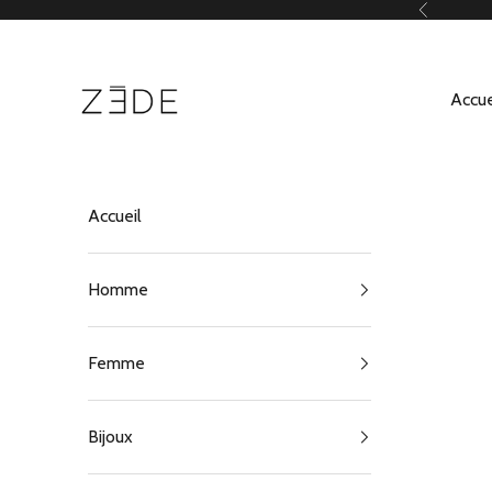
Passer au contenu
Précédent
ZEDE Paris
Accue
Accueil
Homme
Femme
Bijoux