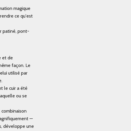
ormation magique
prendre ce qu'est
 patiné, pont-
e et de
a même façon. Le
ui utilisé par
e.
t le cuir a été
raquelle ou se
te combinaison
t magnifiquement —
ils, développe une