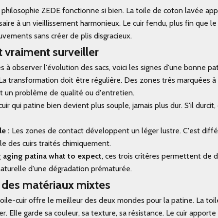
a philosophie ZEDE fonctionne si bien. La toile de coton lavée app
ire à un vieillissement harmonieux. Le cuir fendu, plus fin que le c
vements sans créer de plis disgracieux.
t vraiment surveiller
 à observer l'évolution des sacs, voici les signes d'une bonne pat
La transformation doit être régulière. Des zones très marquées à
nt un problème de qualité ou d'entretien.
uir qui patine bien devient plus souple, jamais plus dur. S'il durcit, 
le :
Les zones de contact développent un léger lustre. C'est diffé
elle des cuirs traités chimiquement.
g aging patina what to expect
, ces trois critères permettent de 
naturelle d'une dégradation prématurée.
 des matériaux mixtes
ile-cuir offre le meilleur des deux mondes pour la patine. La toile 
r. Elle garde sa couleur, sa texture, sa résistance. Le cuir apporte