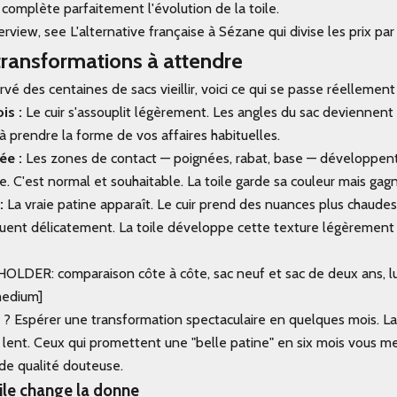
 complète parfaitement l'évolution de la toile.
rview, see L'alternative française à Sézane qui divise les prix par
transformations à attendre
vé des centaines de sacs vieillir, voici ce qui se passe réellement 
is :
Le cuir s'assouplit légèrement. Les angles du sac deviennent 
 prendre la forme de vos affaires habituelles.
ée :
Les zones de contact — poignées, rabat, base — développen
le. C'est normal et souhaitable. La toile garde sa couleur mais gag
:
La vraie patine apparaît. Le cuir prend des nuances plus chaudes.
uent délicatement. La toile développe cette texture légèrement 
DER: comparaison côte à côte, sac neuf et sac de deux ans, lu
medium]
e ? Espérer une transformation spectaculaire en quelques mois. La 
 lent. Ceux qui promettent une "belle patine" en six mois vous m
 de qualité douteuse.
ile change la donne