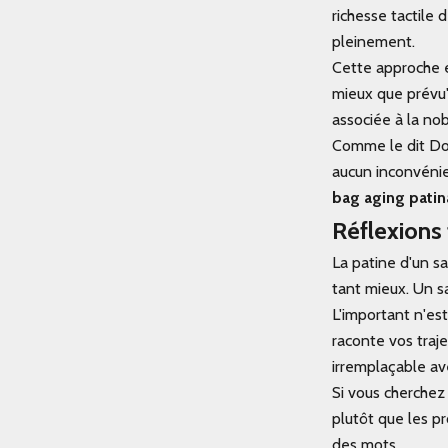
richesse tactile 
pleinement.
Cette approche e
mieux que prévu".
associée à la nob
Comme le dit Domi
aucun inconvénie
bag aging patin
Réflexions 
La patine d'un s
tant mieux. Un s
L'important n'es
raconte vos traj
irremplaçable av
Si vous cherchez 
plutôt que les p
des mots.