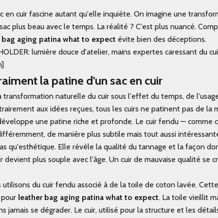
ac en cuir fascine autant qu'elle inquiète. On imagine une transf
 sac plus beau avec le temps. La réalité ? C'est plus nuancé. Com
r bag aging patina what to expect
évite bien des déceptions.
DER: lumière douce d'atelier, mains expertes caressant du cuir
m]
raiment la patine d'un sac en cuir
la transformation naturelle du cuir sous l'effet du temps, de l'usag
ntrairement aux idées reçues, tous les cuirs ne patinent pas de l
 développe une patine riche et profonde. Le cuir fendu — comme cel
fféremment, de manière plus subtile mais tout aussi intéressant
as qu'esthétique. Elle révèle la qualité du tannage et la façon don
ir devient plus souple avec l'âge. Un cuir de mauvaise qualité se c
utilisons du cuir fendu associé à de la toile de coton lavée. Cet
 pour
leather bag aging patina what to expect
. La toile vieilli
ns jamais se dégrader. Le cuir, utilisé pour la structure et les déta