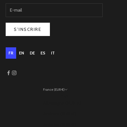
S'INSCRIRE
FR
EN
DE
ES
IT
France (EUR €)
Pays
Allemagne (EUR €)
Andorre (EUR €)
Autriche (EUR €)