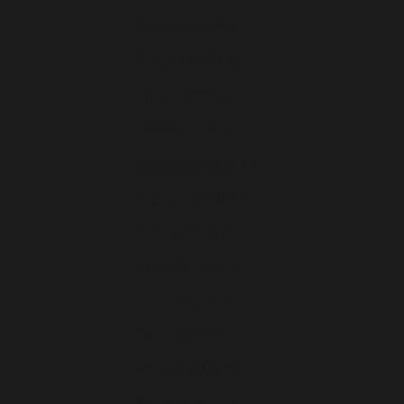
Belgique (EUR €)
Bulgarie (EUR €)
Chypre (EUR €)
Croatie (EUR €)
Danemark (EUR €)
Espagne (EUR €)
Estonie (EUR €)
Finlande (EUR €)
France (EUR €)
Grèce (EUR €)
Hongrie (EUR €)
Île de Man (EUR €)