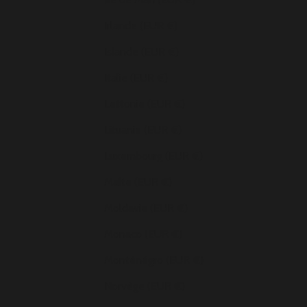
Irlande (EUR €)
Islande (EUR €)
Italie (EUR €)
Lettonie (EUR €)
Lituanie (EUR €)
Luxembourg (EUR €)
Malte (EUR €)
Moldavie (EUR €)
Monaco (EUR €)
Monténégro (EUR €)
Norvège (EUR €)