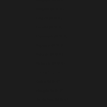
Bulgarie (EUR €)
Chypre (EUR €)
Croatie (EUR €)
Danemark (EUR €)
Espagne (EUR €)
Estonie (EUR €)
Finlande (EUR €)
France (EUR €)
Grèce (EUR €)
Hongrie (EUR €)
Île de Man (EUR €)