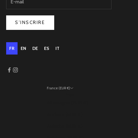
S'INSCRIRE
FR
EN
DE
ES
IT
France (EUR €)
Pays
Allemagne (EUR €)
Andorre (EUR €)
Autriche (EUR €)
Belgique (EUR €)