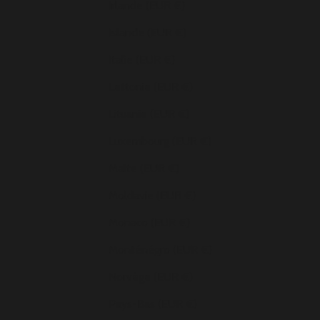
Irlande (EUR €)
Islande (EUR €)
Italie (EUR €)
Lettonie (EUR €)
Lituanie (EUR €)
Luxembourg (EUR €)
Malte (EUR €)
Moldavie (EUR €)
Monaco (EUR €)
Monténégro (EUR €)
Norvège (EUR €)
Pays-Bas (EUR €)