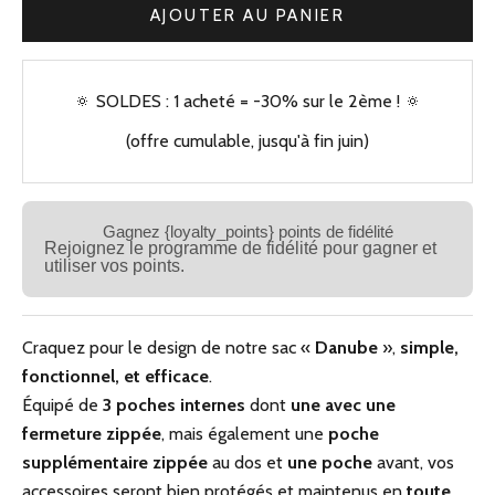
AJOUTER AU PANIER
🔅 SOLDES : 1 acheté = -30% sur le 2ème ! 🔅
(offre cumulable, jusqu'à fin juin)
Gagnez {loyalty_points} points de fidélité
Rejoignez le programme de fidélité pour gagner et
utiliser vos points.
Craquez pour le design de notre sac «
Danube
»,
simple,
fonctionnel, et efficace
.
Équipé de
3
poches internes
dont
une
avec une
fermeture zippée
, mais également une
poche
supplémentaire zippée
au dos et
une poche
avant
, vos
accessoires seront bien protégés et maintenus en
toute