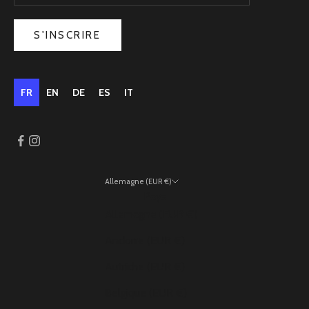
S'INSCRIRE
FR
EN
DE
ES
IT
Allemagne (EUR €)
Pays
Allemagne (EUR €)
Andorre (EUR €)
Autriche (EUR €)
Belgique (EUR €)