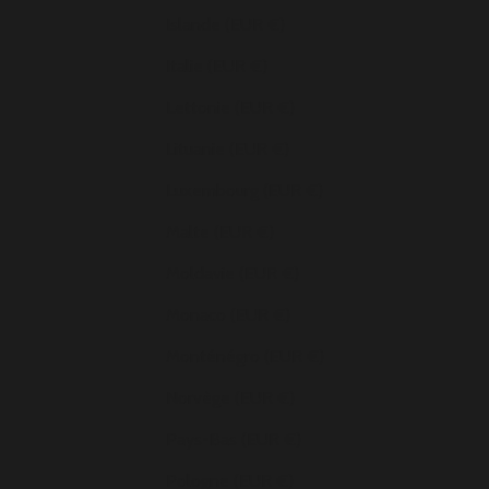
Islande (EUR €)
Italie (EUR €)
Lettonie (EUR €)
Lituanie (EUR €)
Luxembourg (EUR €)
Malte (EUR €)
Moldavie (EUR €)
Monaco (EUR €)
Monténégro (EUR €)
Norvège (EUR €)
Pays-Bas (EUR €)
Pologne (EUR €)