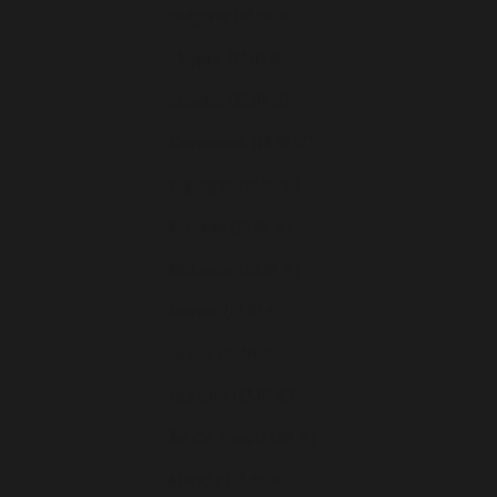
Bulgarie (EUR €)
Chypre (EUR €)
Croatie (EUR €)
Danemark (EUR €)
Espagne (EUR €)
Estonie (EUR €)
Finlande (EUR €)
France (EUR €)
Grèce (EUR €)
Hongrie (EUR €)
Île de Man (EUR €)
Irlande (EUR €)