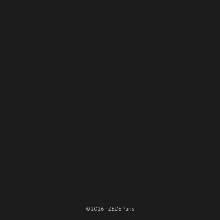
Pays-Bas (EUR €)
Pologne (EUR €)
Portugal (EUR €)
Roumanie (EUR €)
Slovaquie (EUR €)
Slovénie (EUR €)
Suède (EUR €)
Suisse (CHF CHF)
Tchéquie (EUR €)
Ukraine (EUR €)
© 2026 - ZEDE Paris