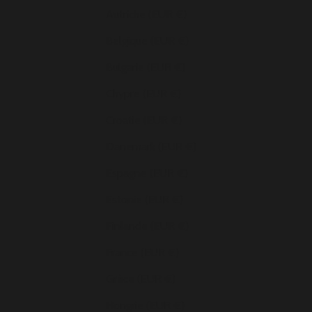
Autriche (EUR €)
Belgique (EUR €)
Bulgarie (EUR €)
Chypre (EUR €)
Croatie (EUR €)
Danemark (EUR €)
Espagne (EUR €)
Estonie (EUR €)
Finlande (EUR €)
France (EUR €)
Grèce (EUR €)
Hongrie (EUR €)