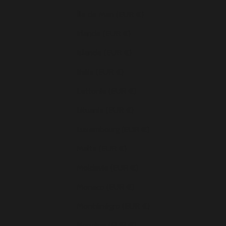
Île de Man (EUR €)
Irlande (EUR €)
Islande (EUR €)
Italie (EUR €)
Lettonie (EUR €)
Lituanie (EUR €)
Luxembourg (EUR €)
Malte (EUR €)
Moldavie (EUR €)
Monaco (EUR €)
Monténégro (EUR €)
Norvège (EUR €)