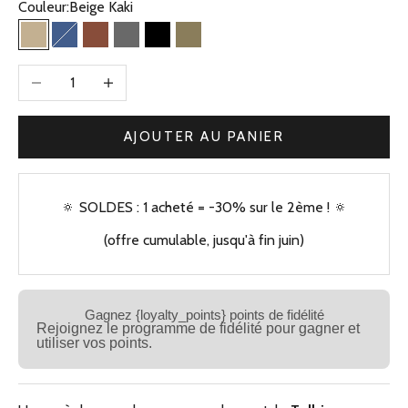
Couleur:
Beige Kaki
Beige Kaki
Bleu Jean
Camel
Gris
Noir
Olive
Diminuer la quantité
Augmenter la quantité
AJOUTER AU PANIER
🔅 SOLDES : 1 acheté = -30% sur le 2ème ! 🔅
(offre cumulable, jusqu'à fin juin)
Gagnez {loyalty_points} points de fidélité
Rejoignez le programme de fidélité pour gagner et
utiliser vos points.