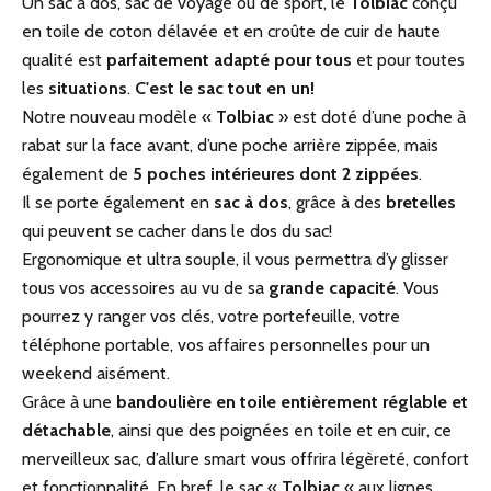
Un sac à dos, sac de voyage ou de sport, le
Tolbiac
conçu
en toile de coton délavée et en croûte de cuir de haute
qualité est
parfaitement adapté pour tous
et pour toutes
les
situations
.
C'est le sac tout en un!
Notre nouveau modèle «
Tolbiac
» est doté d’une poche à
rabat sur la face avant, d’une poche arrière zippée, mais
également de
5 poches intérieures dont 2 zippées
.
Il se porte également en
sac à dos
, grâce à des
bretelles
qui peuvent se cacher dans le dos du sac!
Ergonomique et ultra souple, il vous permettra d’y glisser
tous vos accessoires au vu de sa
grande capacité
. Vous
pourrez y ranger vos clés, votre portefeuille, votre
téléphone portable, vos affaires personnelles pour un
weekend aisément.
Grâce à une
bandoulière en toile entièrement réglable et
détachable
, ainsi que des poignées en toile et en cuir, ce
merveilleux sac, d’allure smart vous offrira légèreté, confort
et fonctionnalité. En bref, le sac «
Tolbiac
« aux lignes