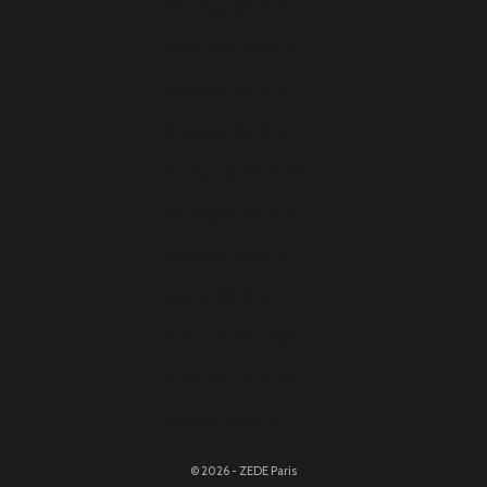
Norvège (EUR €)
Pays-Bas (EUR €)
Pologne (EUR €)
Portugal (EUR €)
Roumanie (EUR €)
Slovaquie (EUR €)
Slovénie (EUR €)
Suède (EUR €)
Suisse (CHF CHF)
Tchéquie (EUR €)
Ukraine (EUR €)
© 2026 - ZEDE Paris