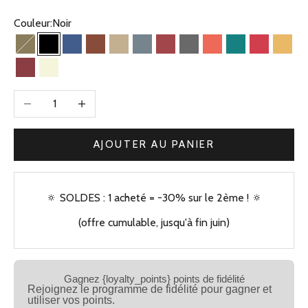
Couleur:
Noir
Olive
Noir
Bleu Jean
Camel
Beige Kaki
Bleu Gris
Brique
Gris
Corail
Vert
Framboise
Jaun
Bordeaux
Beige
Diminuer la quantité
Augmenter la quantité
AJOUTER AU PANIER
🔅 SOLDES : 1 acheté = -30% sur le 2ème ! 🔅
(offre cumulable, jusqu'à fin juin)
Gagnez {loyalty_points} points de fidélité
Rejoignez le programme de fidélité pour gagner et
utiliser vos points.