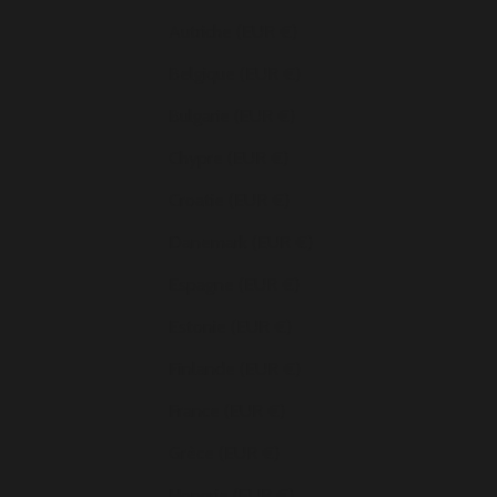
Autriche (EUR €)
Belgique (EUR €)
Bulgarie (EUR €)
Chypre (EUR €)
Croatie (EUR €)
Danemark (EUR €)
Espagne (EUR €)
Estonie (EUR €)
Finlande (EUR €)
France (EUR €)
Grèce (EUR €)
Hongrie (EUR €)