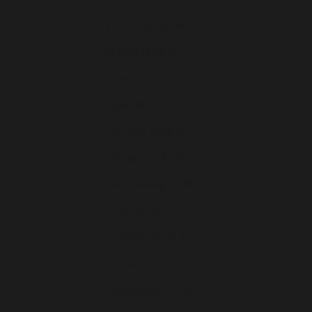
Île de Man (EUR €)
Irlande (EUR €)
Islande (EUR €)
Italie (EUR €)
Lettonie (EUR €)
Lituanie (EUR €)
Luxembourg (EUR €)
Malte (EUR €)
Moldavie (EUR €)
Monaco (EUR €)
Monténégro (EUR €)