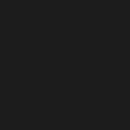
Chypre (EUR €)
Croatie (EUR €)
Danemark (EUR €)
Espagne (EUR €)
Estonie (EUR €)
Finlande (EUR €)
France (EUR €)
Grèce (EUR €)
Hongrie (EUR €)
Île de Man (EUR €)
Irlande (EUR €)
Islande (EUR €)