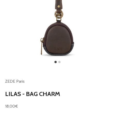
ZEDE Paris
LILAS - BAG CHARM
Prix de vente
18,00€