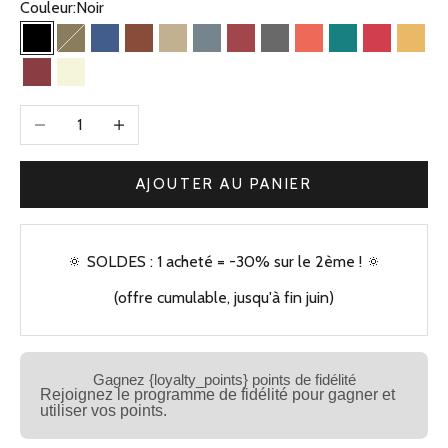
Couleur:
Noir
Noir
Olive
Bleu Jean
Camel
Beige Kaki
Bleu Gris
Brique
Gris
Corail
Vert
Framboise
Jaun
Bordeaux
Beige
Diminuer la quantité
Augmenter la quantité
AJOUTER AU PANIER
🔅 SOLDES : 1 acheté = -30% sur le 2ème ! 🔅
(offre cumulable, jusqu'à fin juin)
Gagnez {loyalty_points} points de fidélité
Rejoignez le programme de fidélité pour gagner et
utiliser vos points.