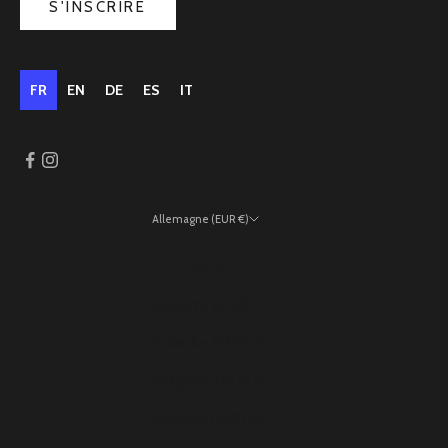
S'INSCRIRE
FR
EN
DE
ES
IT
Allemagne (EUR €)
Pays
Allemagne (EUR €)
Andorre (EUR €)
Autriche (EUR €)
Belgique (EUR €)
Bulgarie (EUR €)