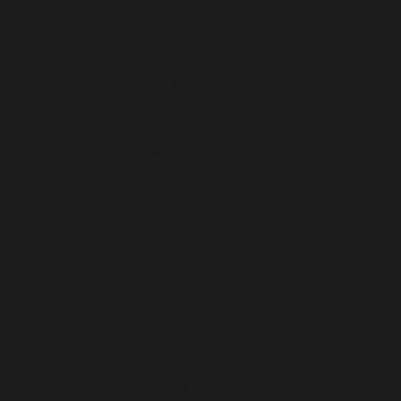
Italie (EUR €)
Lettonie (EUR €)
Lituanie (EUR €)
Luxembourg (EUR €)
Malte (EUR €)
Moldavie (EUR €)
Monaco (EUR €)
Monténégro (EUR €)
Norvège (EUR €)
Pays-Bas (EUR €)
Pologne (EUR €)
Portugal (EUR €)