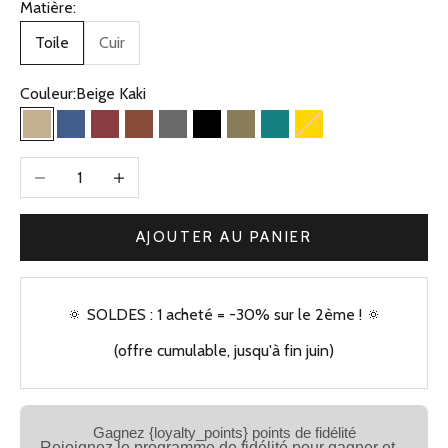
Matière:
Toile
Cuir
Couleur:
Beige Kaki
Beige Kaki
Bleu Jean
Bordeaux
Camel
Gris
Noir
Olive
Vert
Gold
Diminuer la quantité
Augmenter la quantité
AJOUTER AU PANIER
🔅 SOLDES : 1 acheté = -30% sur le 2ème ! 🔅
(offre cumulable, jusqu'à fin juin)
Gagnez {loyalty_points} points de fidélité
Rejoignez le programme de fidélité pour gagner et