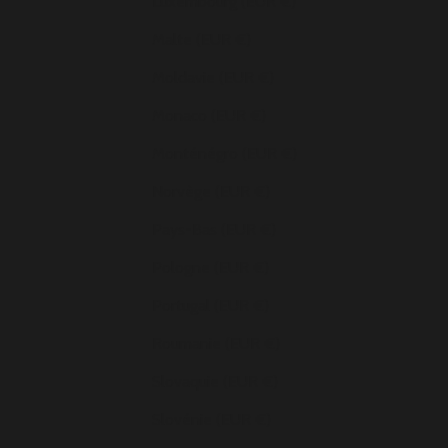
Luxembourg (EUR €)
Malte (EUR €)
Moldavie (EUR €)
Monaco (EUR €)
Monténégro (EUR €)
Norvège (EUR €)
Pays-Bas (EUR €)
Pologne (EUR €)
Portugal (EUR €)
Roumanie (EUR €)
Slovaquie (EUR €)
Slovénie (EUR €)