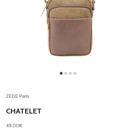
ZEDE Paris
CHATELET
Prix de vente
49,00€