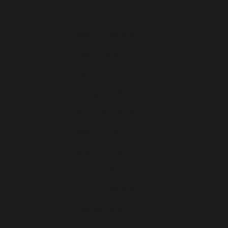
Estonie (EUR €)
Finlande (EUR €)
France (EUR €)
Grèce (EUR €)
Hongrie (EUR €)
Île de Man (EUR €)
Irlande (EUR €)
Islande (EUR €)
Italie (EUR €)
Lettonie (EUR €)
Lituanie (EUR €)