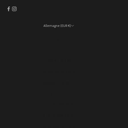
Allemagne (EUR €)
Pays
Allemagne (EUR €)
Andorre (EUR €)
Autriche (EUR €)
Belgique (EUR €)
Bulgarie (EUR €)
Chypre (EUR €)
Croatie (EUR €)
Danemark (EUR €)
Espagne (EUR €)