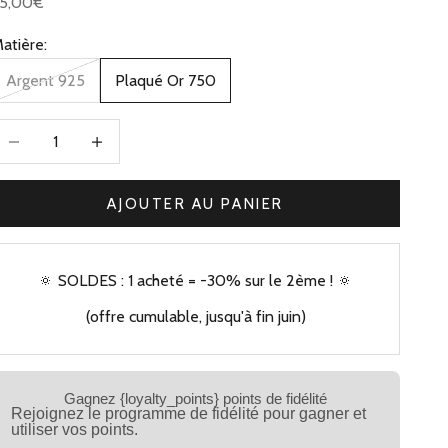
rix de vente
75,00€
atière:
Argent 925
Plaqué Or 750
iminuer la quantité
Augmenter la quantité
AJOUTER AU PANIER
🔅 SOLDES : 1 acheté = -30% sur le 2ème ! 🔅
(offre cumulable, jusqu'à fin juin)
Gagnez {loyalty_points} points de fidélité
Rejoignez le programme de fidélité pour gagner et
utiliser vos points.