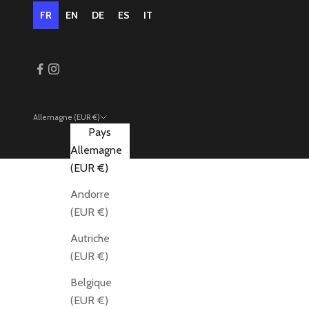
FR
EN
DE
ES
IT
Allemagne (EUR €)
Pays
Allemagne
(EUR €)
Andorre
(EUR €)
Autriche
(EUR €)
Belgique
(EUR €)