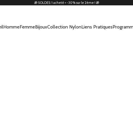
🎁 SOLDES: 1 acheté = -30% sur le 2ème ! 🎁
il
Homme
Femme
Bijoux
Collection Nylon
Liens Pratiques
Programm