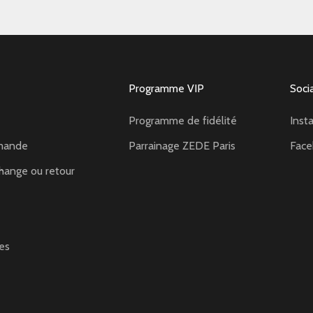
Programme VIP
Soci
Programme de fidélité
Inst
mande
Parrainage ZEDE Paris
Fac
hange ou retour
es