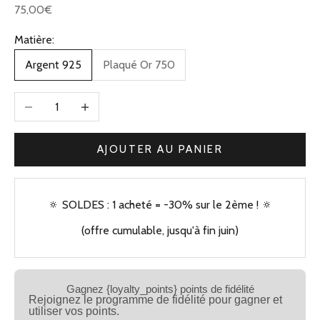
Prix de vente
75,00€
Matière:
Argent 925
Plaqué Or 750
Diminuer la quantité
Augmenter la quantité
AJOUTER AU PANIER
🔅 SOLDES : 1 acheté = -30% sur le 2ème ! 🔅
(offre cumulable, jusqu'à fin juin)
Gagnez {loyalty_points} points de fidélité
Rejoignez le programme de fidélité pour gagner et
utiliser vos points.