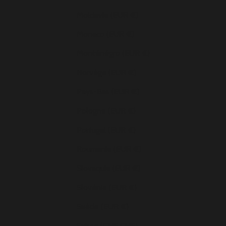
Moldavie (EUR €)
Monaco (EUR €)
Monténégro (EUR €)
Norvège (EUR €)
Pays-Bas (EUR €)
Pologne (EUR €)
Portugal (EUR €)
Roumanie (EUR €)
Slovaquie (EUR €)
Slovénie (EUR €)
Suède (EUR €)
Suisse (CHF CHF)