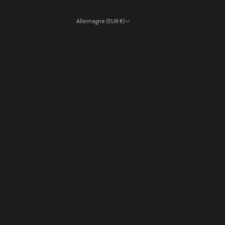
Allemagne (EUR €)
Pays
Allemagne (EUR €)
Andorre (EUR €)
Autriche (EUR €)
Belgique (EUR €)
Bulgarie (EUR €)
Chypre (EUR €)
Croatie (EUR €)
Danemark (EUR €)
Espagne (EUR €)
Estonie (EUR €)