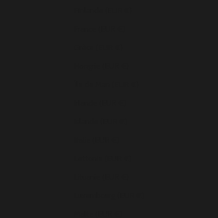
Finlande (EUR €)
France (EUR €)
Grèce (EUR €)
Hongrie (EUR €)
Île de Man (EUR €)
Irlande (EUR €)
Islande (EUR €)
Italie (EUR €)
Lettonie (EUR €)
Lituanie (EUR €)
Luxembourg (EUR €)
Malte (EUR €)