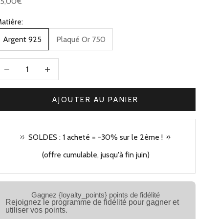
rix de vente
65,00€
atière:
Argent 925
Plaqué Or 750
iminuer la quantité
Augmenter la quantité
AJOUTER AU PANIER
🔅 SOLDES : 1 acheté = -30% sur le 2ème ! 🔅
(offre cumulable, jusqu'à fin juin)
Gagnez {loyalty_points} points de fidélité
Rejoignez le programme de fidélité pour gagner et
utiliser vos points.