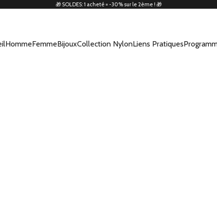
🎁 SOLDES: 1 acheté = -30% sur le 2ème ! 🎁
il
Homme
Femme
Bijoux
Collection Nylon
Liens Pratiques
Programm