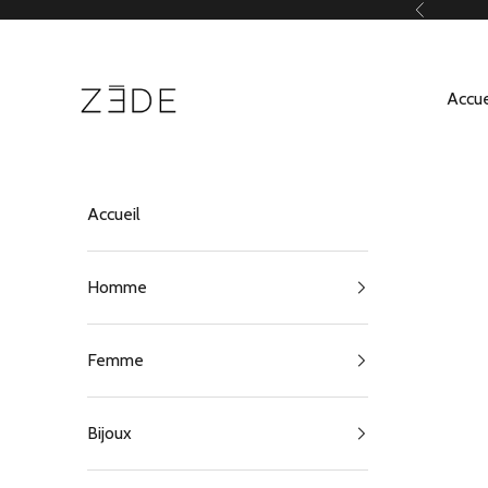
Passer au contenu
Précédent
ZEDE Paris
Accue
Accueil
Homme
Femme
Bijoux