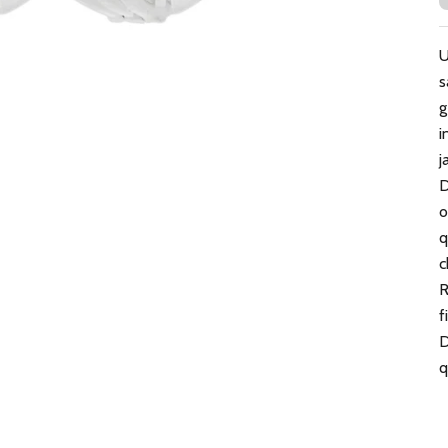
U
s
g
i
j
D
o
q
c
R
f
D
q