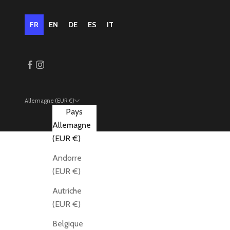
FR
EN
DE
ES
IT
Allemagne (EUR €)
Pays
Allemagne
(EUR €)
Andorre
(EUR €)
Autriche
(EUR €)
Belgique