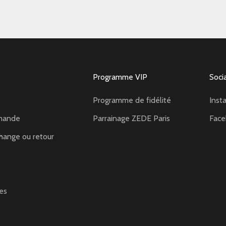
Programme VIP
Soci
Programme de fidélité
Inst
mande
Parrainage ZEDE Paris
Fac
hange ou retour
es