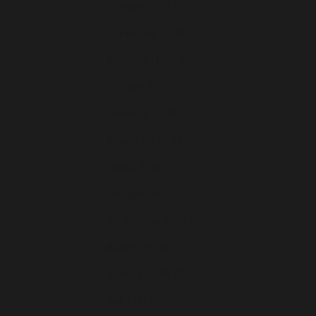
Croatie (EUR €)
Danemark (EUR €)
Espagne (EUR €)
Estonie (EUR €)
Finlande (EUR €)
France (EUR €)
Grèce (EUR €)
Hongrie (EUR €)
Île de Man (EUR €)
Irlande (EUR €)
Islande (EUR €)
Italie (EUR €)