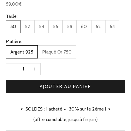
Prix de vente
59,00€
Taille:
50
52
54
56
58
60
62
64
Matière:
Argent 925
Plaqué Or 750
Diminuer la quantité
Augmenter la quantité
AJOUTER AU PANIER
🔅 SOLDES : 1 acheté = -30% sur le 2ème ! 🔅
(offre cumulable, jusqu'à fin juin)