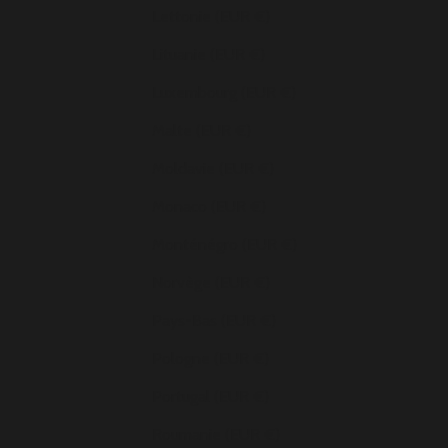
Lettonie (EUR €)
Lituanie (EUR €)
Luxembourg (EUR €)
Malte (EUR €)
Moldavie (EUR €)
Monaco (EUR €)
Monténégro (EUR €)
Norvège (EUR €)
Pays-Bas (EUR €)
Pologne (EUR €)
Portugal (EUR €)
Roumanie (EUR €)