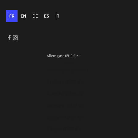
FR
EN
DE
ES
IT
Allemagne (EUR €)
Pays
Allemagne (EUR €)
Andorre (EUR €)
Autriche (EUR €)
Belgique (EUR €)
Bulgarie (EUR €)
Chypre (EUR €)