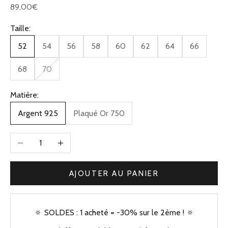
Prix de vente
89,00€
Taille:
52
54
56
58
60
62
64
66
68
70
Matière:
Argent 925
Plaqué Or 750
Diminuer la quantité
Augmenter la quantité
AJOUTER AU PANIER
🔅 SOLDES : 1 acheté = -30% sur le 2ème ! 🔅