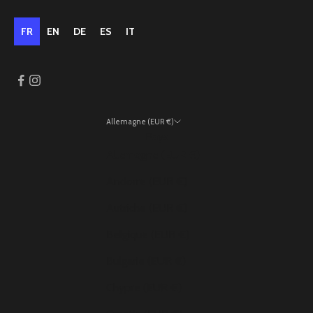
FR
EN
DE
ES
IT
Allemagne (EUR €)
Pays
Allemagne (EUR €)
Andorre (EUR €)
Autriche (EUR €)
Belgique (EUR €)
Bulgarie (EUR €)
Chypre (EUR €)