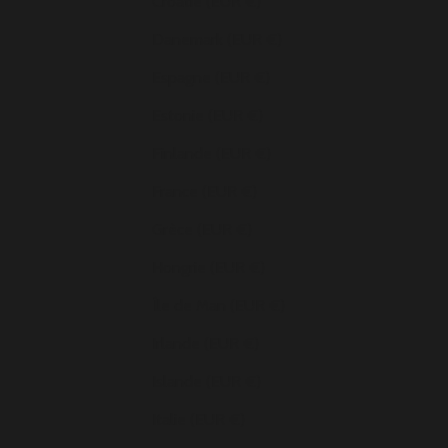
Croatie (EUR €)
Danemark (EUR €)
Espagne (EUR €)
Estonie (EUR €)
Finlande (EUR €)
France (EUR €)
Grèce (EUR €)
Hongrie (EUR €)
Île de Man (EUR €)
Irlande (EUR €)
Islande (EUR €)
Italie (EUR €)