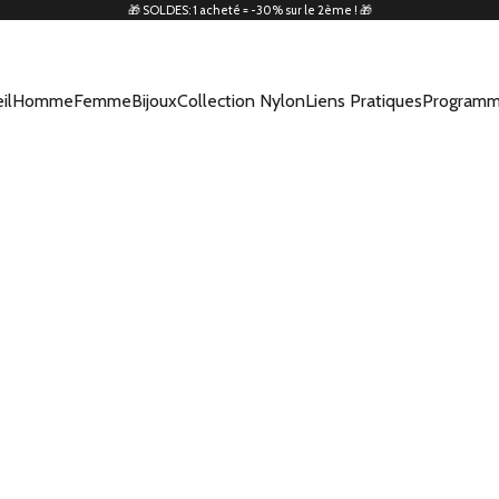
🎁 SOLDES: 1 acheté = -30% sur le 2ème ! 🎁
il
Homme
Femme
Bijoux
Collection Nylon
Liens Pratiques
Programm