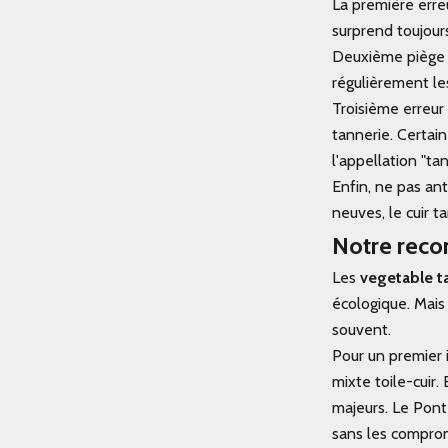
La première erreu
surprend toujours
Deuxième piège : 
régulièrement les
Troisième erreur 
tannerie. Certain
l'appellation "ta
Enfin, ne pas an
neuves, le cuir t
Notre rec
Les
vegetable t
écologique. Mai
souvent.
Pour un premier 
mixte toile-cuir
majeurs. Le
Pont
sans les comprom