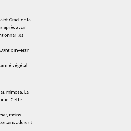
aint Graal de la
is après avoir
ntionner les
vant d'investir
tanné végétal
ier, mimosa. Le
rome. Cette
cher, moins
 certains adorent