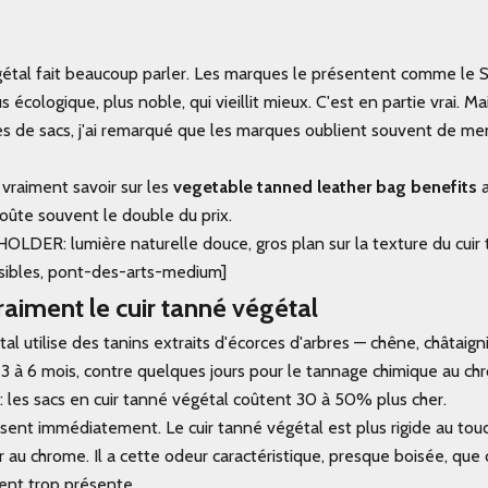
gétal fait beaucoup parler. Les marques le présentent comme le S
s écologique, plus noble, qui vieillit mieux. C'est en partie vrai. Ma
es de sacs, j'ai remarqué que les marques oublient souvent de me
t vraiment savoir sur les
vegetable tanned leather bag benefits
a
coûte souvent le double du prix.
ER: lumière naturelle douce, gros plan sur la texture du cuir 
visibles, pont-des-arts-medium]
raiment le cuir tanné végétal
l utilise des tanins extraits d'écorces d'arbres — chêne, châtaign
3 à 6 mois, contre quelques jours pour le tannage chimique au ch
 : les sacs en cuir tanné végétal coûtent 30 à 50% plus cher.
 sent immédiatement. Le cuir tanné végétal est plus rigide au tou
r au chrome. Il a cette odeur caractéristique, presque boisée, que
vent trop présente.