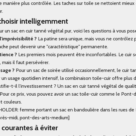
e manière plus contrôlée. Les taches sur toile se nettoient mieux 
r.
oisir intelligemment
r un sac en cuir tanné végétal pur, voici les questions à vous pose
imprévisibilité ?
La patine sera unique, mais vous ne contrôlez 
ache peut devenir une "caractéristique" permanente.
tience ?
Les premiers mois peuvent être inconfortables. Le cuir 
mais il faut persévérer.
usage ?
Pour un sac de soirée utilisé occasionnellement, le cuir t
r un usage quotidien intensif, la combinaison toile-cuir offre plus d
stifie-t-il l'investissement ? Un sac en cuir tanné végétal de quali
ur ce prix, vous pouvez avoir un sac toile-cuir comme le Pont-
et couleurs.
DER: femme portant un sac en bandoulière dans les rues de Pa
près-midi, pont-des-arts-medium]
 courantes à éviter