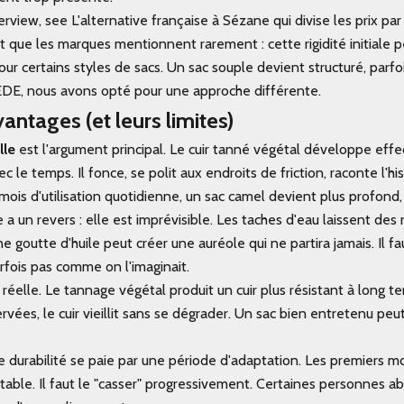
rview, see L'alternative française à Sézane qui divise les prix par
nt que les marques mentionnent rarement : cette rigidité initiale 
r certains styles de sacs. Un sac souple devient structuré, parfoi
EDE, nous avons opté pour une approche différente.
vantages (et leurs limites)
lle
est l'argument principal. Le cuir tanné végétal développe eff
c le temps. Il fonce, se polit aux endroits de friction, raconte l'hi
mois d'utilisation quotidienne, un sac camel devient plus profond,
 a un revers : elle est imprévisible. Les taches d'eau laissent de
 goutte d'huile peut créer une auréole qui ne partira jamais. Il f
rfois pas comme on l'imaginait.
réelle. Le tannage végétal produit un cuir plus résistant à long te
vées, le cuir vieillit sans se dégrader. Un sac bien entretenu peu
durabilité se paie par une période d'adaptation. Les premiers mois
rtable. Il faut le "casser" progressivement. Certaines personnes