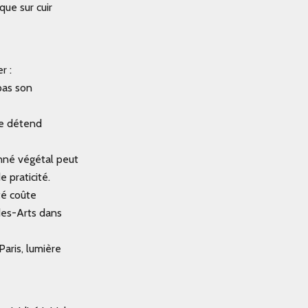
que sur cuir
r :
pas son
se détend
anné végétal peut
e praticité.
té coûte
des-Arts dans
ris, lumière