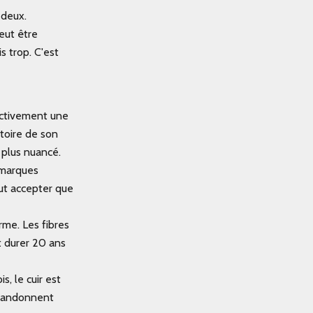
 deux.
peut être
s trop. C'est
ectivement une
stoire de son
 plus nuancé.
s marques
aut accepter que
rme. Les fibres
t durer 20 ans
, le cuir est
 abandonnent