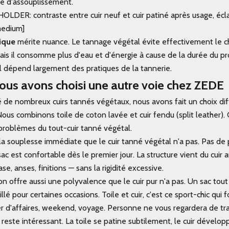
e d'assouplissement.
ER: contraste entre cuir neuf et cuir patiné après usage, éclai
medium]
ique
mérite nuance. Le tannage végétal évite effectivement le 
Mais il consomme plus d'eau et d'énergie à cause de la durée du pr
 dépend largement des pratiques de la tannerie.
ous avons choisi une autre voie chez ZEDE
é de nombreux cuirs tannés végétaux, nous avons fait un choix dif
Nous combinons toile de coton lavée et cuir fendu (split leather)
 problèmes du tout-cuir tanné végétal.
 la souplesse immédiate que le cuir tanné végétal n'a pas. Pas de
sac est confortable dès le premier jour. La structure vient du cuir 
se, anses, finitions — sans la rigidité excessive.
 offre aussi une polyvalence que le cuir pur n'a pas. Un sac tout 
illé pour certaines occasions. Toile et cuir, c'est ce sport-chic qui
er d'affaires, weekend, voyage. Personne ne vous regardera de tra
 reste intéressant. La toile se patine subtilement, le cuir dévelop