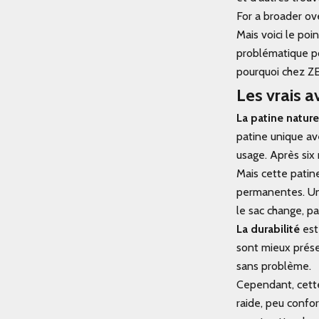
For a broader ove
Mais voici le poi
problématique pou
pourquoi chez Z
Les vrais a
La patine nature
patine unique ave
usage. Après six 
Mais cette patine
permanentes. Une
le sac change, pa
La durabilité
est 
sont mieux préser
sans problème.
Cependant, cette 
raide, peu confo