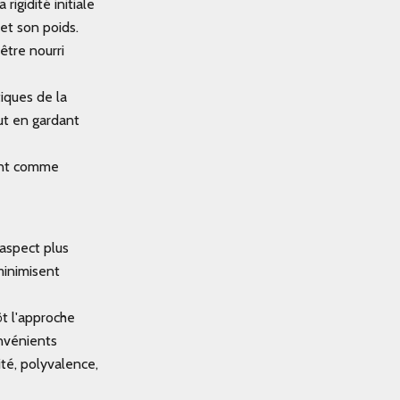
rigidité initiale
 et son poids.
être nourri
tiques de la
out en gardant
tent comme
 aspect plus
minimisent
t l'approche
onvénients
ité, polyvalence,