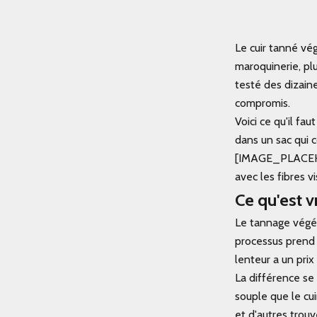
Le cuir tanné vé
maroquinerie, plu
testé des dizain
compromis.
Voici ce qu'il fau
dans un sac qui 
[IMAGE_PLACEHOLD
avec les fibres 
Ce qu'est v
Le tannage végéta
processus prend 
lenteur a un prix
La différence se
souple que le cui
et d'autres trou