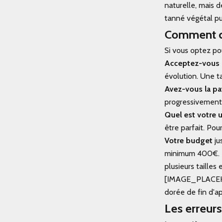
naturelle, mais d
tanné végétal pu
Comment ch
Si vous optez pou
Acceptez-vous l'
évolution. Une t
Avez-vous la pa
progressivement, 
Quel est votre 
être parfait. Pou
Votre budget
ju
minimum 400€. Po
plusieurs tailles 
[IMAGE_PLACEHOL
dorée de fin d'a
Les erreurs