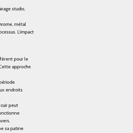
rage studio,
chrome, métal
ocessus. L'impact
férent pour le
. Cette approche
 période
aux endroits
cuir peut
 fonctionne
vers.
pe sa patine