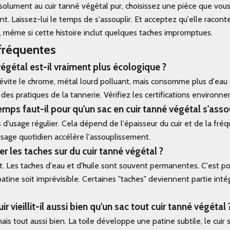
solument au cuir tanné végétal pur, choisissez une pièce que vous 
. Laissez-lui le temps de s'assouplir. Et acceptez qu'elle raconte
e, même si cette histoire inclut quelques taches impromptues.
fréquentes
végétal est-il vraiment plus écologique ?
l évite le chrome, métal lourd polluant, mais consomme plus d'eau 
des pratiques de la tannerie. Vérifiez les certifications environn
ps faut-il pour qu'un sac en cuir tanné végétal s'asso
 d'usage régulier. Cela dépend de l'épaisseur du cuir et de la fré
 usage quotidien accélère l'assouplissement.
r les taches sur du cuir tanné végétal ?
t. Les taches d'eau et d'huile sont souvent permanentes. C'est pou
atine soit imprévisible. Certaines "taches" deviennent partie int
ir vieillit-il aussi bien qu'un sac tout cuir tanné végétal 
s tout aussi bien. La toile développe une patine subtile, le cuir 