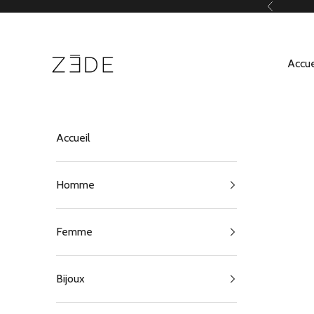
Passer au contenu
Précédent
ZEDE Paris
Accue
Accueil
Homme
Femme
Bijoux