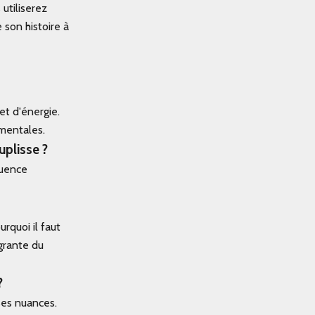
utiliserez
 son histoire à
et d'énergie.
ementales.
uplisse ?
quence
rquoi il faut
égrante du
?
ses nuances.