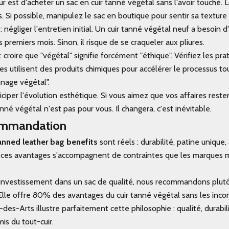
r est d'acheter un sac en cuir tanné végétal sans l'avoir touché. La 
. Si possible, manipulez le sac en boutique pour sentir sa texture
négliger l'entretien initial. Un cuir tanné végétal neuf a besoin d'
 premiers mois. Sinon, il risque de se craqueler aux pliures.
: croire que "végétal" signifie forcément "éthique". Vérifiez les pra
es utilisent des produits chimiques pour accélérer le processus t
nnage végétal".
ticiper l'évolution esthétique. Si vous aimez que vos affaires res
anné végétal n'est pas pour vous. Il changera, c'est inévitable.
ommandation
anned leather bag benefits
sont réels : durabilité, patine unique,
s ces avantages s'accompagnent de contraintes que les marques 
investissement dans un sac de qualité, nous recommandons plutô
. Elle offre 80% des avantages du cuir tanné végétal sans les inc
-des-Arts
illustre parfaitement cette philosophie : qualité, durabil
is du tout-cuir.