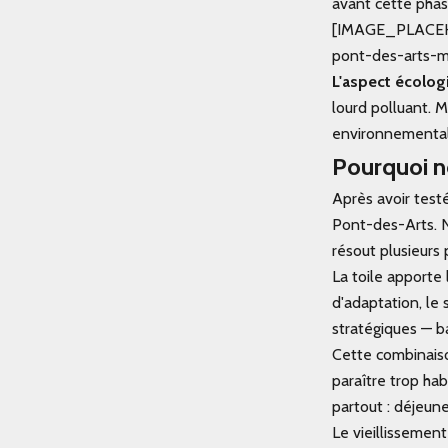
avant cette phas
[IMAGE_PLACEHOLD
pont-des-arts-
L'aspect écolog
lourd polluant. 
environnemental
Pourquoi n
Après avoir test
Pont-des-Arts
. 
résout plusieurs
La toile apporte
d'adaptation, le 
stratégiques — ba
Cette combinaison
paraître trop hab
partout : déjeun
Le vieillissement