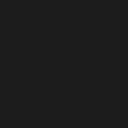
Luxembourg (EUR €)
Malte (EUR €)
Moldavie (EUR €)
Monaco (EUR €)
Monténégro (EUR €)
Norvège (EUR €)
Pays-Bas (EUR €)
Pologne (EUR €)
Portugal (EUR €)
Roumanie (EUR €)
Slovaquie (EUR €)
Slovénie (EUR €)