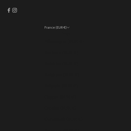
France (EUR €)
Pays
Allemagne (EUR €)
Andorre (EUR €)
Autriche (EUR €)
Belgique (EUR €)
Bulgarie (EUR €)
Chypre (EUR €)
Croatie (EUR €)
Danemark (EUR €)
Espagne (EUR €)