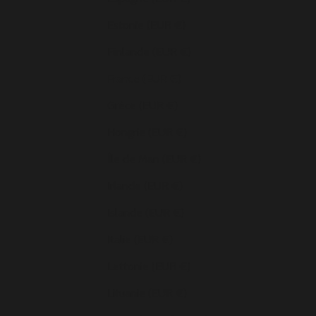
Estonie (EUR €)
Finlande (EUR €)
France (EUR €)
Grèce (EUR €)
Hongrie (EUR €)
Île de Man (EUR €)
Irlande (EUR €)
Islande (EUR €)
Italie (EUR €)
Lettonie (EUR €)
Lituanie (EUR €)