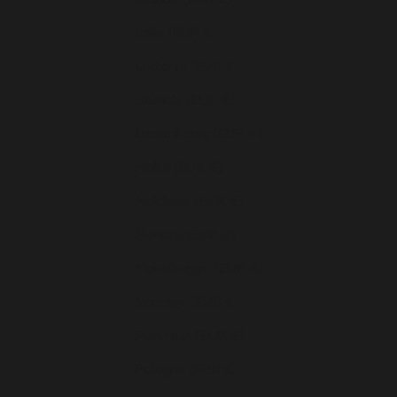
Italie (EUR €)
Lettonie (EUR €)
Lituanie (EUR €)
Luxembourg (EUR €)
Malte (EUR €)
Moldavie (EUR €)
Monaco (EUR €)
Monténégro (EUR €)
Norvège (EUR €)
Pays-Bas (EUR €)
Pologne (EUR €)