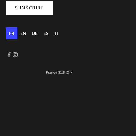
S'INSCRIRE
FR
EN
DE
ES
IT
France (EUR €)
Pays
Allemagne (EUR €)
Andorre (EUR €)
Autriche (EUR €)
Belgique (EUR €)
Bulgarie (EUR €)