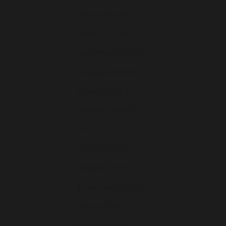
Chypre (EUR €)
Croatie (EUR €)
Danemark (EUR €)
Espagne (EUR €)
Estonie (EUR €)
Finlande (EUR €)
France (EUR €)
Grèce (EUR €)
Hongrie (EUR €)
Île de Man (EUR €)
Irlande (EUR €)
Islande (EUR €)