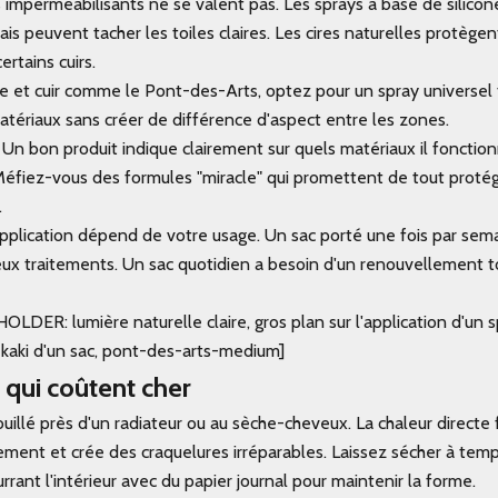
s imperméabilisants ne se valent pas. Les sprays à base de silico
mais peuvent tacher les toiles claires. Les cires naturelles protège
rtains cuirs.
ile et cuir comme le
Pont-des-Arts
, optez pour un spray universel te
matériaux sans créer de différence d'aspect entre les zones.
. Un bon produit indique clairement sur quels matériaux il fonction
. Méfiez-vous des formules "miracle" qui promettent de tout proté
.
pplication dépend de votre usage. Un sac porté une fois par sema
eux traitements. Un sac quotidien a besoin d'un renouvellement t
ER: lumière naturelle claire, gros plan sur l'application d'un s
e kaki d'un sac, pont-des-arts-medium]
 qui coûtent cher
illé près d'un radiateur ou au sèche-cheveux. La chaleur directe f
idement et crée des craquelures irréparables. Laissez sécher à tem
rant l'intérieur avec du papier journal pour maintenir la forme.