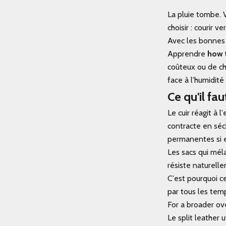
La pluie tombe. 
choisir : courir 
Avec les bonnes t
Apprendre
how t
coûteux ou de ch
face à l'humidité
Ce qu'il fau
Le cuir réagit à 
contracte en séc
permanentes si e
Les sacs qui mél
résiste naturelle
C'est pourquoi c
par tous les tem
For a broader ove
Le split leather u