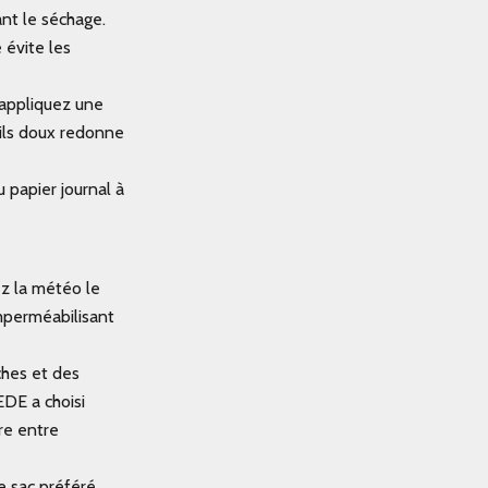
ant le séchage.
 évite les
, appliquez une
oils doux redonne
papier journal à
ez la météo le
mperméabilisant
ches et des
EDE a choisi
bre entre
e sac préféré