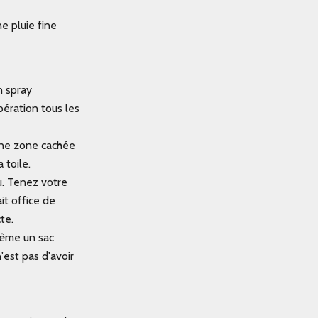
 pluie fine
n spray
pération tous les
 une zone cachée
 toile.
u. Tenez votre
it office de
te.
même un sac
'est pas d'avoir