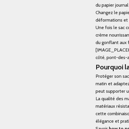
du papier journal
Changez le papier
déformations et l
Une fois le sac c
crème nourrissan
du gonflant aux f
[IMAGE_PLACEHOLD
côté, pont-des-
Pourquoi la
Protéger son sac 
matin et adaptez
peut supporter 
La qualité des m
matériaux résist
cette combinaison
élégance et prati
Savoir
how to pr