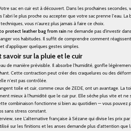
Votre sac en cuir est à découvert. Dans les prochaines secondes,
vers l'abri le plus proche ou accepter que votre sac prenne l'eau. L
echniques, vous n'aurez plus jamais à faire ce choix.
o protect leather bag from rain
ne demande pas d'investir dans
anger vos habitudes. Il suffit de comprendre comment réagissent
 et d'appliquer quelques gestes simples.
t savoir sur la pluie et le cuir
l'eau de manière prévisible. Il absorbe l'humidité, gonfle légèrement
hant. Cette contraction peut créer des craquelures ou des défor
lle n'est pas contrôlée.
angent toile et cuir, comme ceux de ZEDE, ont un avantage. La to
ment mieux à l'humidité que le cuir pur. Elle sèche plus vite et ne
ette combinaison fonctionne si bien au quotidien — vous pouvez p
ps sans stress constant.
rview, see L'alternative française à Sézane qui divise les prix par
tilisé sur les finitions et les anses demande plus d'attention que la