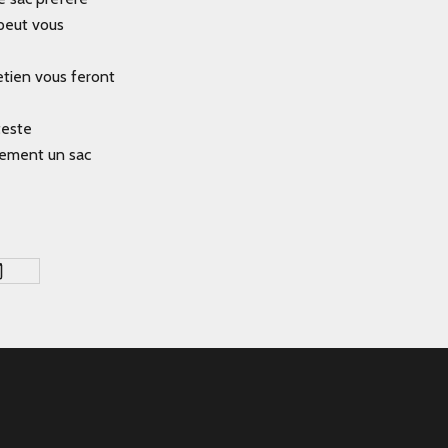
 peut vous
etien vous feront
teste
nement un sac