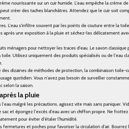
crème nourrissante sur un cuir humide. L'eau empêche la crème de
peut créer des taches blanchâtres. Attendez que le cuir soit co
ement.
es. L'eau s'infiltre souvent par les points de couture entre la toile 
es après une exposition à la pluie et séchez-les délicatement ave
duits ménagers pour nettoyer les traces d'eau. Le savon classique 
 la toile. Utilisez uniquement des produits spécialisés ou de l'eau cl
e.
é des dizaines de méthodes de protection, la combinaison toile-cui
 usage quotidien. Vous n'avez pas besoin de surveiller constamm
 selon la saison.
 après la pluie
is l'eau malgré les précautions, agissez vite mais sans paniquer. Vi
sac et épongez l'excès d'eau avec un chiffon propre. Ne frottez
tement pour éviter d'étaler l'humidité.
 fermetures et poches pour favoriser la circulation d'air. Bourrez l