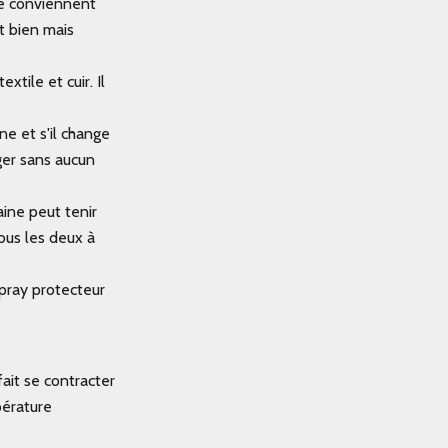
ne conviennent
nt bien mais
xtile et cuir. Il
ne et s'il change
ger sans aucun
ine peut tenir
ous les deux à
pray protecteur
ait se contracter
pérature