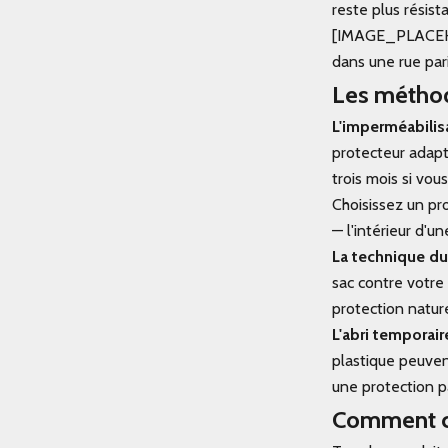
reste plus résist
[IMAGE_PLACEHOL
dans une rue pa
Les méthod
L'imperméabilis
protecteur adapté
trois mois si vo
Choisissez un pr
— l'intérieur d'u
La technique du
sac contre votre
protection nature
L'abri temporair
plastique peuvent
une protection pa
Comment ch