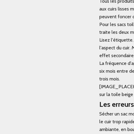
Tous les produit
aux cuirs lisses 
peuvent foncer ce
Pour les sacs to
traite les deux 
Lisez l'étiquette
l'aspect du cuir
effet secondaire
La fréquence d'a
six mois entre d
trois mois.
[IMAGE_PLACEHOLD
sur la toile beig
Les erreurs
Sécher un sac mou
le cuir trop rap
ambiante, en bour