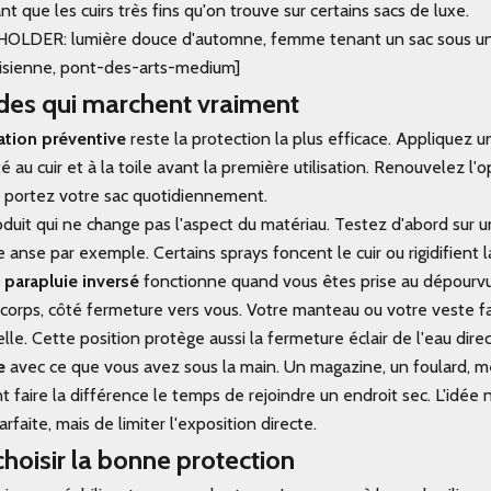
ant que les cuirs très fins qu'on trouve sur certains sacs de luxe.
DER: lumière douce d'automne, femme tenant un sac sous une
risienne, pont-des-arts-medium]
es qui marchent vraiment
ation préventive
reste la protection la plus efficace. Appliquez u
 au cuir et à la toile avant la première utilisation. Renouvelez l'o
us portez votre sac quotidiennement.
oduit qui ne change pas l'aspect du matériau. Testez d'abord sur
ne anse par exemple. Certains sprays foncent le cuir ou rigidifient la
 parapluie inversé
fonctionne quand vous êtes prise au dépourv
 corps, côté fermeture vers vous. Votre manteau ou votre veste fa
lle. Cette position protège aussi la fermeture éclair de l'eau direc
e
avec ce que vous avez sous la main. Un magazine, un foulard, 
 faire la différence le temps de rejoindre un endroit sec. L'idée n
rfaite, mais de limiter l'exposition directe.
oisir la bonne protection