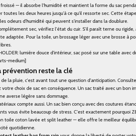
 froissé — il absorbe l'humidité et maintient la forme du sac pend
 toutes les deux heures jusqu'à ce qu'il ressorte sec. Cette étape
es odeurs d'humidité qui peuvent s'installer dans la doublure.
omplètement sec, vérifiez l'état du cuir. S'il paraît terne ou rigide
te adaptée. Pour la toile, un brossage léger avec une brosse à p
ibres.
ER: lumière douce d'intérieur, sac posé sur une table avec du 
arts-medium]
 prévention reste la clé
de la pluie, c'est avant tout une question d'anticipation. Consult
 votre choix de sac en conséquence. Un sac traité avec un bon i
une averse légère sans dommage.
atériaux compte aussi. Un sac bien conçu avec des coutures étan
ants vous évite beaucoup de stress. C'est exactement pourquoi Z
 toile coton lavée et split leather — elle offre le meilleur équili
cité quotidienne.
otect leather bag from rain
vous donne la liberté de porter votr