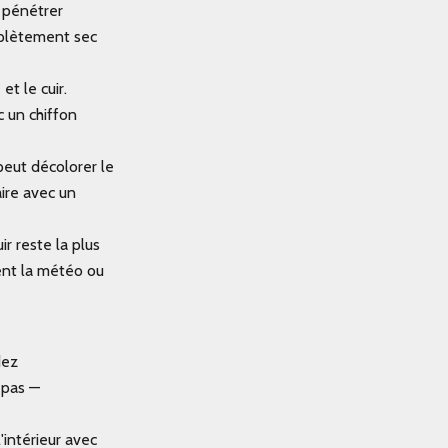
 pénétrer
mplètement sec
et le cuir.
c un chiffon
peut décolorer le
aire avec un
r reste la plus
ent la météo ou
dez
 pas —
'intérieur avec