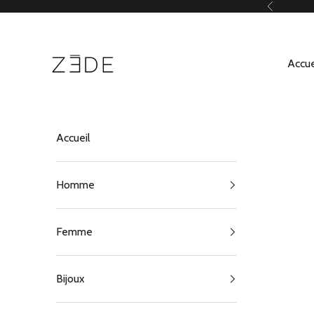
Passer au contenu
Précédent
ZEDE Paris
Accue
Accueil
Homme
Femme
Bijoux