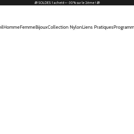
🎁 SOLDES: 1 acheté = -30% sur le 2ème ! 🎁
il
Homme
Femme
Bijoux
Collection Nylon
Liens Pratiques
Programm