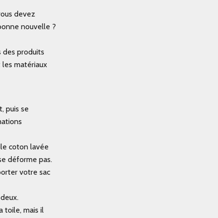
 vous devez
a bonne nouvelle ?
 des produits
 les matériaux
, puis se
mations
ile coton lavée
 se déforme pas.
orter votre sac
 deux.
 toile, mais il