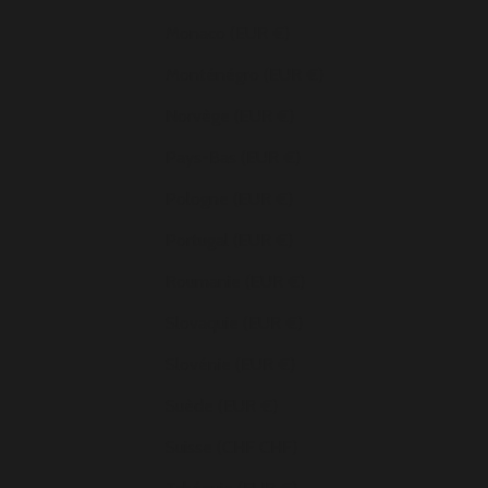
Monaco (EUR €)
Monténégro (EUR €)
Norvège (EUR €)
Pays-Bas (EUR €)
Pologne (EUR €)
Portugal (EUR €)
Roumanie (EUR €)
Slovaquie (EUR €)
Slovénie (EUR €)
Suède (EUR €)
Suisse (CHF CHF)