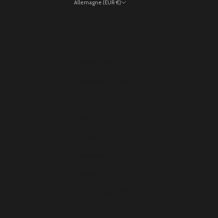
Allemagne (EUR €)
Pays
Allemagne (EUR €)
Andorre (EUR €)
Autriche (EUR €)
Belgique (EUR €)
Bulgarie (EUR €)
Chypre (EUR €)
Croatie (EUR €)
Danemark (EUR €)
Espagne (EUR €)
Estonie (EUR €)
Finlande (EUR €)