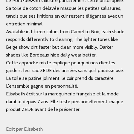
Le
Pont-des-Arts
illustre parfaitement cette philosophie.
Sa toile de coton délavée masque les petites salissures,
tandis que ses finitions en cuir restent élégantes avec un
entretien minimal.
Available in fifteen colors from Camel to Noir, each shade
responds differently to cleaning. The lighter tones like
Beige show dirt faster but clean more visibly. Darker
shades like Bordeaux hide daily wear better.
Cette approche mixte explique pourquoi nos clientes
gardent leur sac ZEDE des années sans qu'il paraisse usé.
La toile se patine joliment, le cuir prend du caractère.
L'ensemble gagne en personnalité.
Elisabeth écrit sur la maroquinerie française et la mode
durable depuis 7 ans. Elle teste personnellement chaque
produit ZEDE avant de le présenter.
Ecrit par Elisabeth