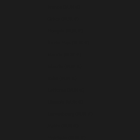
France (EUR €)
Grèce (EUR €)
Hongrie (EUR €)
Île de Man (EUR €)
Irlande (EUR €)
Islande (EUR €)
Italie (EUR €)
Lettonie (EUR €)
Lituanie (EUR €)
Luxembourg (EUR €)
Malte (EUR €)
Moldavie (EUR €)