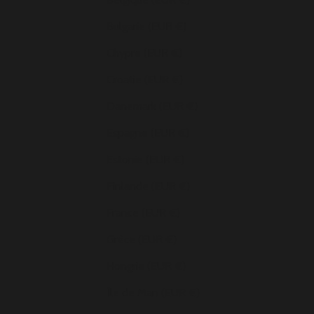
Bulgarie (EUR €)
Chypre (EUR €)
Croatie (EUR €)
Danemark (EUR €)
Espagne (EUR €)
Estonie (EUR €)
Finlande (EUR €)
France (EUR €)
Grèce (EUR €)
Hongrie (EUR €)
Île de Man (EUR €)