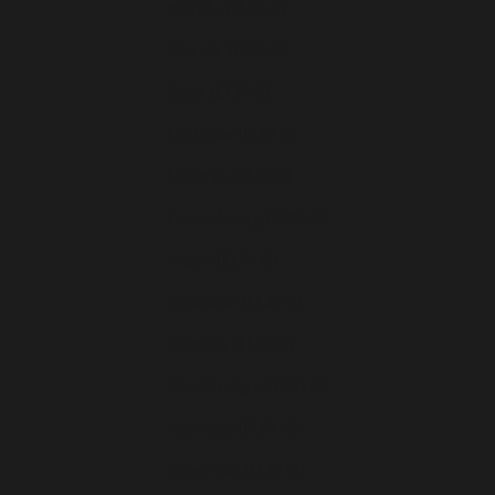
Irlande (EUR €)
Islande (EUR €)
Italie (EUR €)
Lettonie (EUR €)
Lituanie (EUR €)
Luxembourg (EUR €)
Malte (EUR €)
Moldavie (EUR €)
Monaco (EUR €)
Monténégro (EUR €)
Norvège (EUR €)
Pays-Bas (EUR €)